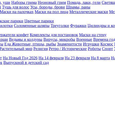
ы, уши
Наборы грима
Неоновый грим
Помада, лаки, гели
Светящ
й
Тушь для волос
Усы, бороды, брови
Шрамы, раны
Маски на палочках
Маски на пол лица
Металлические маски
Ме
ские парики
Цветные парики
илотки
Соломенные шляпы
Треуголки
Фуражки
Цилиндры и ко
ержатели конфет
Комплекты для постановок
Маски на стену
ирши
Ведьмы и колдуны
Вирусы, микробы
Военные
Времена го
цы
Еда
Животные, птицы, рыбы
Знаменитости
Игрушки
Космос
Растительный мир
Религия
Ретро / Исторические
Роботы
Спорт
т
На Новый Год 2026
На 14 февраля
На 23 февраля
На 8 марта
На
ик
Выпускной в детский сад