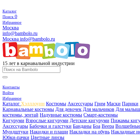
Каталог
0
Поиск
Избранное
Москва
info@bambolo.ru
Москва
info@bambolo.ru
15 лет в карнавальной индустрии
Контакты
Войти
Избранное
Каталог
Хэлллоуин
Костюмы
Аксессуары
Грим
Маски
Парики
Карнавальные костюмы
Для девочек
Для мальчиков
Для малыш
костюмы, зентай
Надувные костюмы
Смарт-костюмы
Кигуруми
Взрослые кигуруми
Детские кигуруми
Пижамы киг
Аксессуары
Бабочки и галстуки
Банданы
Боа
Веера
Волшебные
Мундштуки
Накидки и плащи
Накладки на обувь
Накладные н
Юбки-пачки
Цветные линзы