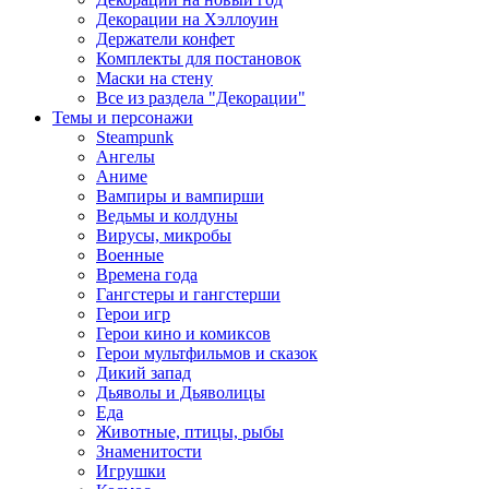
Декорации на Хэллоуин
Держатели конфет
Комплекты для постановок
Маски на стену
Все из раздела "Декорации"
Темы и персонажи
Steampunk
Ангелы
Аниме
Вампиры и вампирши
Ведьмы и колдуны
Вирусы, микробы
Военные
Времена года
Гангстеры и гангстерши
Герои игр
Герои кино и комиксов
Герои мультфильмов и сказок
Дикий запад
Дьяволы и Дьяволицы
Еда
Животные, птицы, рыбы
Знаменитости
Игрушки