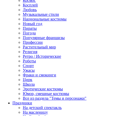
Космос
Косплей
Любовь
Музыкальные стили
Национальные костюмы
Новый год
Пираты
Погода
Популярные франшизы
Профессии
Растительный мир
Религия
Ретро / Исторические
Роботы
Спорт
Ужасы
Фраки и смокинги
Цирк
Школа
Эротические костюмы
Юмор, смешные костюмы
Все из раздела "Темы и персонажи"
Праздники
На детский спектакль
На масленицу