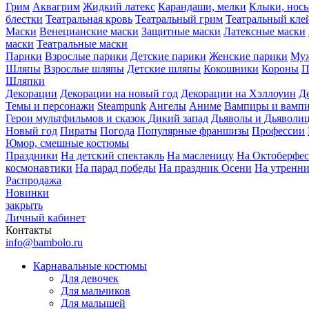
Грим
Аквагрим
Жидкий латекс
Карандаши, мелки
Клыки, нос
блестки
Театральная кровь
Театральный грим
Театральный кле
Маски
Венецианские маски
Защитные маски
Латексные маски
маски
Театральные маски
Парики
Взрослые парики
Детские парики
Женские парики
Муж
Шляпы
Взрослые шляпы
Детские шляпы
Кокошники
Короны
П
Шляпки
Декорации
Декорации на новый год
Декорации на Хэллоуин
Д
Темы и персонажи
Steampunk
Ангелы
Аниме
Вампиры и вамп
Герои мультфильмов и сказок
Дикий запад
Дьяволы и Дьяволи
Новый год
Пираты
Погода
Популярные франшизы
Профессии
Юмор, смешные костюмы
Праздники
На детский спектакль
На масленицу
На Октоберфес
космонавтики
На парад победы
На праздник Осени
На утренн
Распродажа
Новинки
закрыть
Личный кабинет
Контакты
info@bambolo.ru
Карнавальные костюмы
Для девочек
Для мальчиков
Для малышей