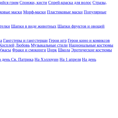
ийся грим
Спонжи, кисти
Спрей-краска для волос
Стразы,
ховые маски
Морф-маски
Пластиковые маски
Популярные
телки
Шапки в виде животных
Шапки фруктов и овощей
да
Гангстеры и гангстерши
Герои игр
Герои кино и комиксов
Косплей
Любовь
Музыкальные стили
Национальные костюмы
Ужасы
Фраки и смокинги
Цирк
Школа
Эротические костюмы
 день Св. Патрика
На Хэллоуин
На 1 апреля
На день