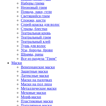
Наборы грима
Неоновый грим
Помада, лаки, гели
Светящийся грим
Спонжи, кисти
Спрей-краска для волос
Стразы, блестки
Театральная кровь
Театральный грим
Театральный клей
Тушь для волос
Усы, бороды, брови
Шрамы, раны
Все из раздела "Грим"
Маски
Венецианские маски
Защитные маски
Латексные маски
Маски на палочках
Маски на пол лица
Металлические маски
Меховые маски
Морф-маски
Пластиковые маски
Популярные маски