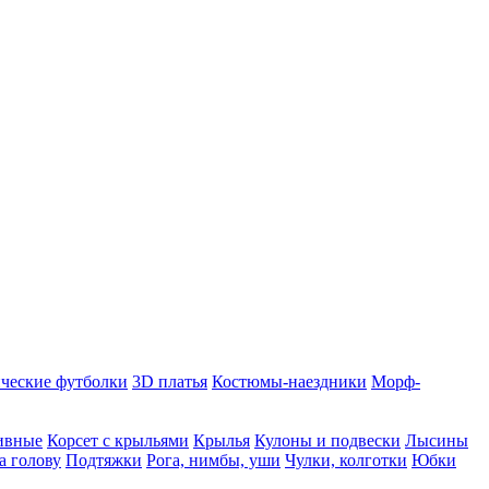
ческие футболки
3D платья
Костюмы-наездники
Морф-
ивные
Корсет с крыльями
Крылья
Кулоны и подвески
Лысины
а голову
Подтяжки
Рога, нимбы, уши
Чулки, колготки
Юбки