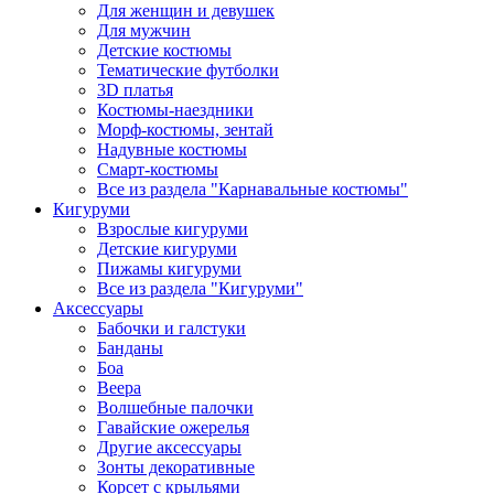
Для женщин и девушек
Для мужчин
Детские костюмы
Тематические футболки
3D платья
Костюмы-наездники
Морф-костюмы, зентай
Надувные костюмы
Смарт-костюмы
Все из раздела "Карнавальные костюмы"
Кигуруми
Взрослые кигуруми
Детские кигуруми
Пижамы кигуруми
Все из раздела "Кигуруми"
Аксессуары
Бабочки и галстуки
Банданы
Боа
Веера
Волшебные палочки
Гавайские ожерелья
Другие аксессуары
Зонты декоративные
Корсет с крыльями