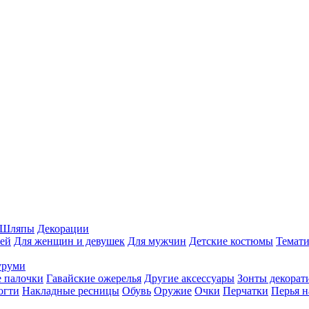
Шляпы
Декорации
ей
Для женщин и девушек
Для мужчин
Детские костюмы
Темати
уруми
 палочки
Гавайские ожерелья
Другие аксессуары
Зонты декорат
огти
Накладные ресницы
Обувь
Оружие
Очки
Перчатки
Перья н