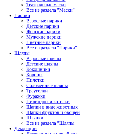
Театральные маски
Все из раздела "Маски"
Парики
Взрослые парики
Детские парики
Женские парики
Мужские парики
Цветные парики
Все из раздела "Парики"
Шляпы
Взрослые шляпы
Детские шляпы
Кокошники
Короны
Пилотки
Соломенные шляпы
Треуголки
Фуражки
Цилиндры и котелки
Шапки в виде животных
Шапки фруктов и овощей
Шляпки
Все из раздела "Шляпы"
Декорации
Декорации на новый год