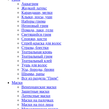
Аквагрим
Жидкий латекс
Карандаши, мелки
Клыки, носы, уши
Наборы грима
Неоновый грим
Помада, лаки, гели
Светящийся грим
Спонжи, кисти
Спрей-краска для волос
Стразы, блестки
Театральная кровь
Театральный грим
Театральный клей
Тушь для волос
Усы, бороды, брови
Шрамы, раны
Все из раздела "Грим"
Маски
Венецианские маски
Защитные маски
Латексные маски
Маски на палочках
Маски на пол лица
Металлические маски