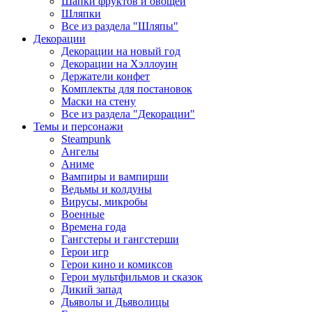
Шапки фруктов и овощей
Шляпки
Все из раздела "Шляпы"
Декорации
Декорации на новый год
Декорации на Хэллоуин
Держатели конфет
Комплекты для постановок
Маски на стену
Все из раздела "Декорации"
Темы и персонажи
Steampunk
Ангелы
Аниме
Вампиры и вампирши
Ведьмы и колдуны
Вирусы, микробы
Военные
Времена года
Гангстеры и гангстерши
Герои игр
Герои кино и комиксов
Герои мультфильмов и сказок
Дикий запад
Дьяволы и Дьяволицы