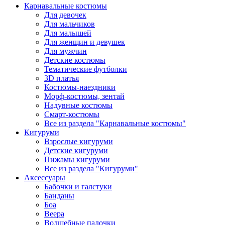
Карнавальные костюмы
Для девочек
Для мальчиков
Для малышей
Для женщин и девушек
Для мужчин
Детские костюмы
Тематические футболки
3D платья
Костюмы-наездники
Морф-костюмы, зентай
Надувные костюмы
Смарт-костюмы
Все из раздела "Карнавальные костюмы"
Кигуруми
Взрослые кигуруми
Детские кигуруми
Пижамы кигуруми
Все из раздела "Кигуруми"
Аксессуары
Бабочки и галстуки
Банданы
Боа
Веера
Волшебные палочки