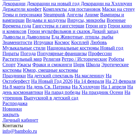
Декорации
Декорации на новый год
Декорации на Хэллоуин
Держатели конфет
Комплекты для постановок
Маски на стену
Темы и персонажи
Steampunk
Ангелы
Аниме
Вампиры и
вампирши
Ведьмы и колдуны
Вирусы, микробы
Военные
Времена года
Гангстеры и гангстерши
Герои игр
Герои кино
и комиксов
Герои мультфильмов и сказок
Дикий запад
Дьяволы и Дьяволицы
Еда
Животные, птицы, рыбы
Знаменитости
Игрушки
Космос
Косплей
Любовь
Музыкальные стили
Национальные костюмы
Новый год
Пираты
Погода
Популярные франшизы
Профессии
Растительный мир
Религия
Ретро / Исторические
Роботы
Спорт
Ужасы
Фраки и смокинги
Цирк
Школа
Эротические
костюмы
Юмор, смешные костюмы
Праздники
На детский спектакль
На масленицу
На
Октоберфест
На Новый Год 2026
На 14 февраля
На 23 февраля
На 8 марта
На день Св. Патрика
На Хэллоуин
На 1 апреля
На
день космонавтики
На парад победы
На праздник Осени
На
утренник
Выпускной в детский сад
Распродажа
Новинки
закрыть
Личный кабинет
Контакты
info@bambolo.ru