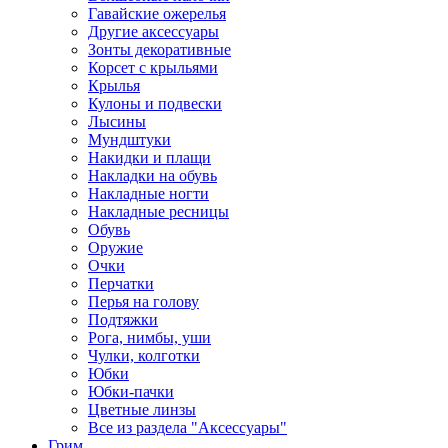
Гавайские ожерелья
Другие аксессуары
Зонты декоративные
Корсет с крыльями
Крылья
Кулоны и подвески
Лысины
Мундштуки
Накидки и плащи
Накладки на обувь
Накладные ногти
Накладные ресницы
Обувь
Оружие
Очки
Перчатки
Перья на голову
Подтяжки
Рога, нимбы, уши
Чулки, колготки
Юбки
Юбки-пачки
Цветные линзы
Все из раздела "Аксессуары"
Грим