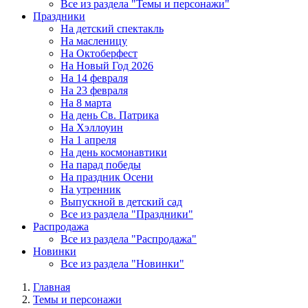
Все из раздела "Темы и персонажи"
Праздники
На детский спектакль
На масленицу
На Октоберфест
На Новый Год 2026
На 14 февраля
На 23 февраля
На 8 марта
На день Св. Патрика
На Хэллоуин
На 1 апреля
На день космонавтики
На парад победы
На праздник Осени
На утренник
Выпускной в детский сад
Все из раздела "Праздники"
Распродажа
Все из раздела "Распродажа"
Новинки
Все из раздела "Новинки"
Главная
Темы и персонажи