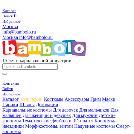
Каталог
0
Поиск
Избранное
Москва
info@bambolo.ru
Москва
info@bambolo.ru
15 лет в карнавальной индустрии
Контакты
Войти
Избранное
Каталог
Хэлллоуин
Костюмы
Аксессуары
Грим
Маски
Парики
Шляпы
Декорации
Карнавальные костюмы
Для девочек
Для мальчиков
Для
малышей
Для женщин и девушек
Для мужчин
Детские
костюмы
Тематические футболки
3D платья
Костюмы-
наездники
Морф-костюмы, зентай
Надувные костюмы
Смарт-
костюмы