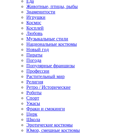
Еда
Животные, птицы, рыбы
Знаменитости
Игрушки
Космос
Косплей
Любовь
Музыкальные стили
Национальные костюмы
Новый год
Пираты
Погода
Популярные франшизы
Профессии
Растительный мир
Религия
Ретро / Исторические
Роботы
Спорт
Ужасы
Фраки и смокинги
Цирк
Школа
Эротические костюмы
Юмор, смешные костюмы