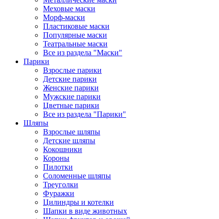
Меховые маски
Морф-маски
Пластиковые маски
Популярные маски
Театральные маски
Все из раздела "Маски"
Парики
Взрослые парики
Детские парики
Женские парики
Мужские парики
Цветные парики
Все из раздела "Парики"
Шляпы
Взрослые шляпы
Детские шляпы
Кокошники
Короны
Пилотки
Соломенные шляпы
Треуголки
Фуражки
Цилиндры и котелки
Шапки в виде животных