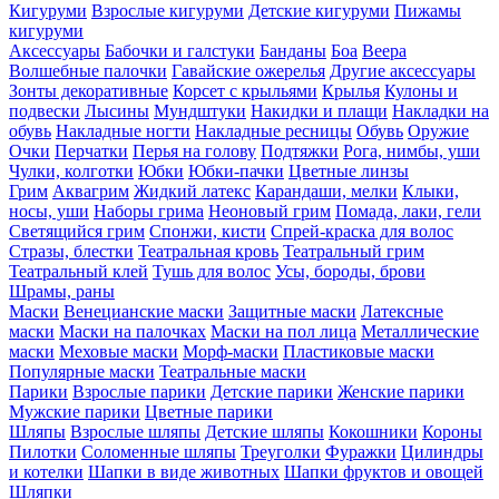
Кигуруми
Взрослые кигуруми
Детские кигуруми
Пижамы
кигуруми
Аксессуары
Бабочки и галстуки
Банданы
Боа
Веера
Волшебные палочки
Гавайские ожерелья
Другие аксессуары
Зонты декоративные
Корсет с крыльями
Крылья
Кулоны и
подвески
Лысины
Мундштуки
Накидки и плащи
Накладки на
обувь
Накладные ногти
Накладные ресницы
Обувь
Оружие
Очки
Перчатки
Перья на голову
Подтяжки
Рога, нимбы, уши
Чулки, колготки
Юбки
Юбки-пачки
Цветные линзы
Грим
Аквагрим
Жидкий латекс
Карандаши, мелки
Клыки,
носы, уши
Наборы грима
Неоновый грим
Помада, лаки, гели
Светящийся грим
Спонжи, кисти
Спрей-краска для волос
Стразы, блестки
Театральная кровь
Театральный грим
Театральный клей
Тушь для волос
Усы, бороды, брови
Шрамы, раны
Маски
Венецианские маски
Защитные маски
Латексные
маски
Маски на палочках
Маски на пол лица
Металлические
маски
Меховые маски
Морф-маски
Пластиковые маски
Популярные маски
Театральные маски
Парики
Взрослые парики
Детские парики
Женские парики
Мужские парики
Цветные парики
Шляпы
Взрослые шляпы
Детские шляпы
Кокошники
Короны
Пилотки
Соломенные шляпы
Треуголки
Фуражки
Цилиндры
и котелки
Шапки в виде животных
Шапки фруктов и овощей
Шляпки