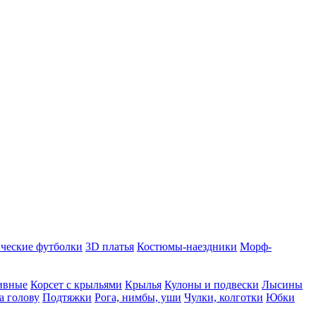
ческие футболки
3D платья
Костюмы-наездники
Морф-
ивные
Корсет с крыльями
Крылья
Кулоны и подвески
Лысины
а голову
Подтяжки
Рога, нимбы, уши
Чулки, колготки
Юбки