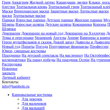
Грим
Аквагрим
Жидкий латекс
Карандаши, мелки
Клыки, нос
блестки
Театральная кровь
Театральный грим
Театральный кле
Маски
Венецианские маски
Защитные маски
Латексные маски
маски
Театральные маски
Парики
Взрослые парики
Детские парики
Женские парики
Муж
Шляпы
Взрослые шляпы
Детские шляпы
Кокошники
Короны
П
Шляпки
Декорации
Декорации на новый год
Декорации на Хэллоуин
Д
Темы и персонажи
Steampunk
Ангелы
Аниме
Вампиры и вамп
Герои мультфильмов и сказок
Дикий запад
Дьяволы и Дьяволи
Новый год
Пираты
Погода
Популярные франшизы
Профессии
Юмор, смешные костюмы
Праздники
На детский спектакль
На масленицу
На Октоберфес
космонавтики
На парад победы
На праздник Осени
На утренн
Распродажа
Новинки
закрыть
Личный кабинет
Контакты
info@bambolo.ru
Карнавальные костюмы
Для девочек
Для мальчиков
Для малышей