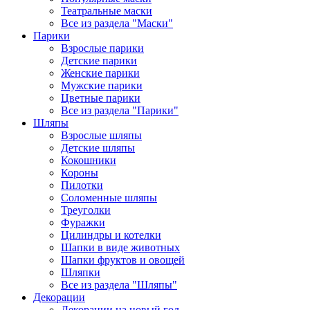
Театральные маски
Все из раздела "Маски"
Парики
Взрослые парики
Детские парики
Женские парики
Мужские парики
Цветные парики
Все из раздела "Парики"
Шляпы
Взрослые шляпы
Детские шляпы
Кокошники
Короны
Пилотки
Соломенные шляпы
Треуголки
Фуражки
Цилиндры и котелки
Шапки в виде животных
Шапки фруктов и овощей
Шляпки
Все из раздела "Шляпы"
Декорации
Декорации на новый год