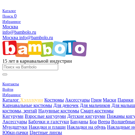
Каталог
0
Поиск
Избранное
Москва
info@bambolo.ru
Москва
info@bambolo.ru
15 лет в карнавальной индустрии
Контакты
Войти
Избранное
Каталог
Хэлллоуин
Костюмы
Аксессуары
Грим
Маски
Парики
Карнавальные костюмы
Для девочек
Для мальчиков
Для малыш
костюмы, зентай
Надувные костюмы
Смарт-костюмы
Кигуруми
Взрослые кигуруми
Детские кигуруми
Пижамы киг
Аксессуары
Бабочки и галстуки
Банданы
Боа
Веера
Волшебные
Мундштуки
Накидки и плащи
Накладки на обувь
Накладные н
Юбки-пачки
Цветные линзы