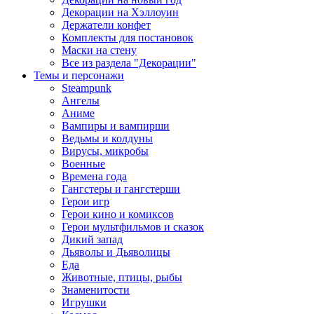
Декорации на Хэллоуин
Держатели конфет
Комплекты для постановок
Маски на стену
Все из раздела "Декорации"
Темы и персонажи
Steampunk
Ангелы
Аниме
Вампиры и вампирши
Ведьмы и колдуны
Вирусы, микробы
Военные
Времена года
Гангстеры и гангстерши
Герои игр
Герои кино и комиксов
Герои мультфильмов и сказок
Дикий запад
Дьяволы и Дьяволицы
Еда
Животные, птицы, рыбы
Знаменитости
Игрушки