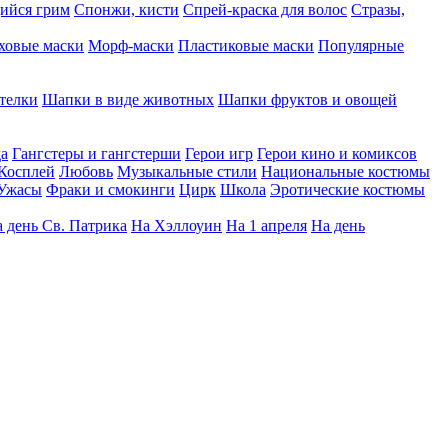
ийся грим
Спонжи, кисти
Спрей-краска для волос
Стразы,
ховые маски
Морф-маски
Пластиковые маски
Популярные
телки
Шапки в виде животных
Шапки фруктов и овощей
да
Гангстеры и гангстерши
Герои игр
Герои кино и комиксов
Косплей
Любовь
Музыкальные стили
Национальные костюмы
Ужасы
Фраки и смокинги
Цирк
Школа
Эротические костюмы
 день Св. Патрика
На Хэллоуин
На 1 апреля
На день