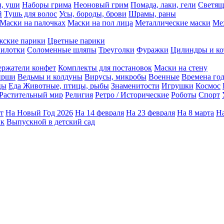
ы, уши
Наборы грима
Неоновый грим
Помада, лаки, гели
Светящ
й
Тушь для волос
Усы, бороды, брови
Шрамы, раны
Маски на палочках
Маски на пол лица
Металлические маски
Ме
ские парики
Цветные парики
илотки
Соломенные шляпы
Треуголки
Фуражки
Цилиндры и ко
ержатели конфет
Комплекты для постановок
Маски на стену
ирши
Ведьмы и колдуны
Вирусы, микробы
Военные
Времена го
цы
Еда
Животные, птицы, рыбы
Знаменитости
Игрушки
Космос
Растительный мир
Религия
Ретро / Исторические
Роботы
Спорт
т
На Новый Год 2026
На 14 февраля
На 23 февраля
На 8 марта
На
ик
Выпускной в детский сад