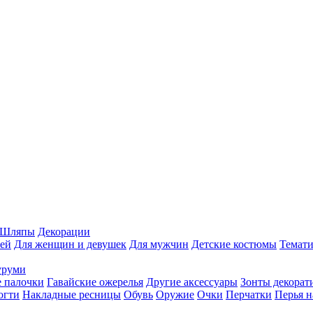
Шляпы
Декорации
ей
Для женщин и девушек
Для мужчин
Детские костюмы
Темати
уруми
 палочки
Гавайские ожерелья
Другие аксессуары
Зонты декорат
огти
Накладные ресницы
Обувь
Оружие
Очки
Перчатки
Перья н