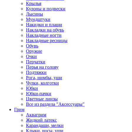
Крылья
Кулоны и подвески
Лысины
Мундштуки
Накидки и плащи
Накладки на обувь
Накладные ногти
Накладные ресницы
Обувь
Оружие
Очки
Перчатки
Перья на голову
Подтяжки
Рога, нимбы, уши
Чулки, колготки
Юбки
Юбки-пачки
Цветные линзы
Все из раздела "Аксессуары"
Грим
Аквагрим
Жидкий латекс
Карандаши, мелки
Клыки, носы, уши