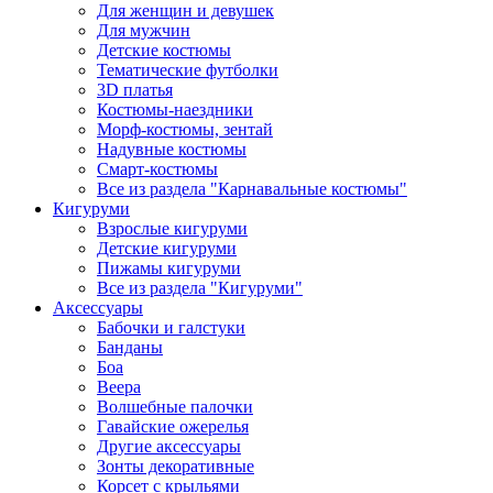
Для женщин и девушек
Для мужчин
Детские костюмы
Тематические футболки
3D платья
Костюмы-наездники
Морф-костюмы, зентай
Надувные костюмы
Смарт-костюмы
Все из раздела "Карнавальные костюмы"
Кигуруми
Взрослые кигуруми
Детские кигуруми
Пижамы кигуруми
Все из раздела "Кигуруми"
Аксессуары
Бабочки и галстуки
Банданы
Боа
Веера
Волшебные палочки
Гавайские ожерелья
Другие аксессуары
Зонты декоративные
Корсет с крыльями