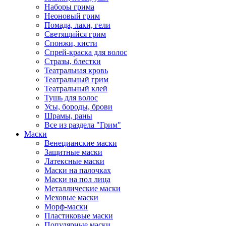
Наборы грима
Неоновый грим
Помада, лаки, гели
Светящийся грим
Спонжи, кисти
Спрей-краска для волос
Стразы, блестки
Театральная кровь
Театральный грим
Театральный клей
Тушь для волос
Усы, бороды, брови
Шрамы, раны
Все из раздела "Грим"
Маски
Венецианские маски
Защитные маски
Латексные маски
Маски на палочках
Маски на пол лица
Металлические маски
Меховые маски
Морф-маски
Пластиковые маски
Популярные маски