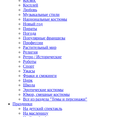
Космос
Косплей
Любовь
Музыкальные стили
Национальные костюмы
Новый год
Пираты
Погода
Популярные франшизы
Профессии
Растительный мир
Религия
Ретро / Исторические
Роботы
Спорт
Ужасы
Фраки и смокинги
Цирк
Школа
Эротические костюмы
Юмор, смешные костюмы
Все из раздела "Темы и персонажи"
Праздники
На детский спектакль
На масленицу