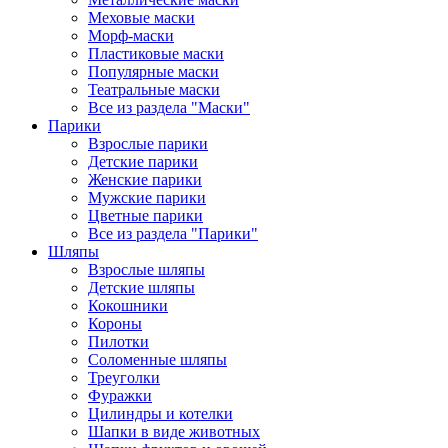
Меховые маски
Морф-маски
Пластиковые маски
Популярные маски
Театральные маски
Все из раздела "Маски"
Парики
Взрослые парики
Детские парики
Женские парики
Мужские парики
Цветные парики
Все из раздела "Парики"
Шляпы
Взрослые шляпы
Детские шляпы
Кокошники
Короны
Пилотки
Соломенные шляпы
Треуголки
Фуражки
Цилиндры и котелки
Шапки в виде животных