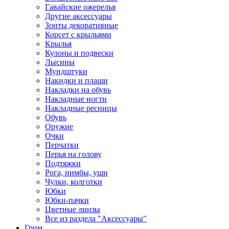
Гавайские ожерелья
Другие аксессуары
Зонты декоративные
Корсет с крыльями
Крылья
Кулоны и подвески
Лысины
Мундштуки
Накидки и плащи
Накладки на обувь
Накладные ногти
Накладные ресницы
Обувь
Оружие
Очки
Перчатки
Перья на голову
Подтяжки
Рога, нимбы, уши
Чулки, колготки
Юбки
Юбки-пачки
Цветные линзы
Все из раздела "Аксессуары"
Грим