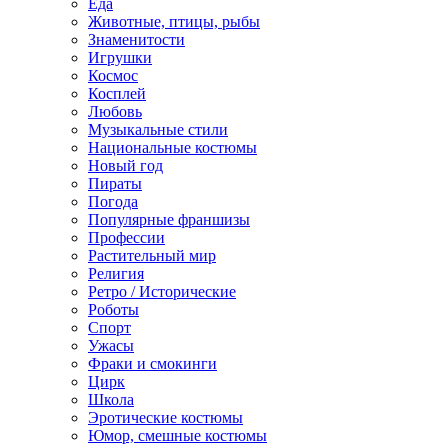
Еда
Животные, птицы, рыбы
Знаменитости
Игрушки
Космос
Косплей
Любовь
Музыкальные стили
Национальные костюмы
Новый год
Пираты
Погода
Популярные франшизы
Профессии
Растительный мир
Религия
Ретро / Исторические
Роботы
Спорт
Ужасы
Фраки и смокинги
Цирк
Школа
Эротические костюмы
Юмор, смешные костюмы