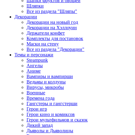
Шапки фруктов и овощей
Шляпки
Все из раздела "Шляпы"
Декорации
Декорации на новый год
Декорации на Хэллоуин
Держатели конфет
Комплекты для постановок
Маски на стену
Все из раздела "Декорации"
Темы и персонажи
Steampunk
Ангелы
Аниме
Вампиры и вампирши
Ведьмы и колдуны
Вирусы, микробы
Военные
Времена года
Гангстеры и гангстерши
Герои игр
Герои кино и комиксов
Герои мультфильмов и сказок
Дикий запад
Дьяволы и Дьяволицы