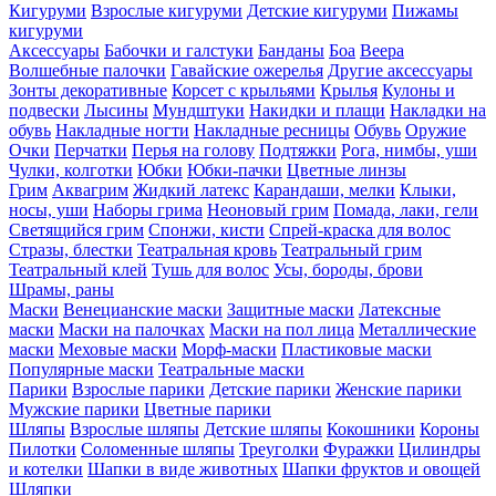
Кигуруми
Взрослые кигуруми
Детские кигуруми
Пижамы
кигуруми
Аксессуары
Бабочки и галстуки
Банданы
Боа
Веера
Волшебные палочки
Гавайские ожерелья
Другие аксессуары
Зонты декоративные
Корсет с крыльями
Крылья
Кулоны и
подвески
Лысины
Мундштуки
Накидки и плащи
Накладки на
обувь
Накладные ногти
Накладные ресницы
Обувь
Оружие
Очки
Перчатки
Перья на голову
Подтяжки
Рога, нимбы, уши
Чулки, колготки
Юбки
Юбки-пачки
Цветные линзы
Грим
Аквагрим
Жидкий латекс
Карандаши, мелки
Клыки,
носы, уши
Наборы грима
Неоновый грим
Помада, лаки, гели
Светящийся грим
Спонжи, кисти
Спрей-краска для волос
Стразы, блестки
Театральная кровь
Театральный грим
Театральный клей
Тушь для волос
Усы, бороды, брови
Шрамы, раны
Маски
Венецианские маски
Защитные маски
Латексные
маски
Маски на палочках
Маски на пол лица
Металлические
маски
Меховые маски
Морф-маски
Пластиковые маски
Популярные маски
Театральные маски
Парики
Взрослые парики
Детские парики
Женские парики
Мужские парики
Цветные парики
Шляпы
Взрослые шляпы
Детские шляпы
Кокошники
Короны
Пилотки
Соломенные шляпы
Треуголки
Фуражки
Цилиндры
и котелки
Шапки в виде животных
Шапки фруктов и овощей
Шляпки