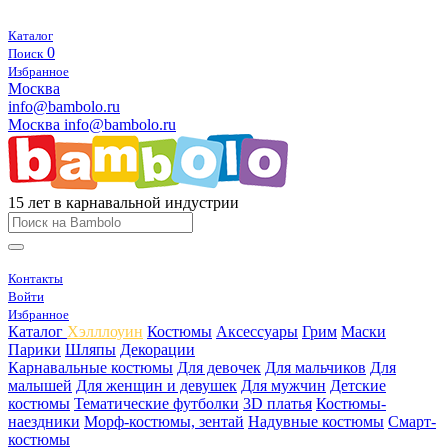
Каталог
0
Поиск
Избранное
Москва
info@bambolo.ru
Москва
info@bambolo.ru
15 лет в карнавальной индустрии
Контакты
Войти
Избранное
Каталог
Хэлллоуин
Костюмы
Аксессуары
Грим
Маски
Парики
Шляпы
Декорации
Карнавальные костюмы
Для девочек
Для мальчиков
Для
малышей
Для женщин и девушек
Для мужчин
Детские
костюмы
Тематические футболки
3D платья
Костюмы-
наездники
Морф-костюмы, зентай
Надувные костюмы
Смарт-
костюмы