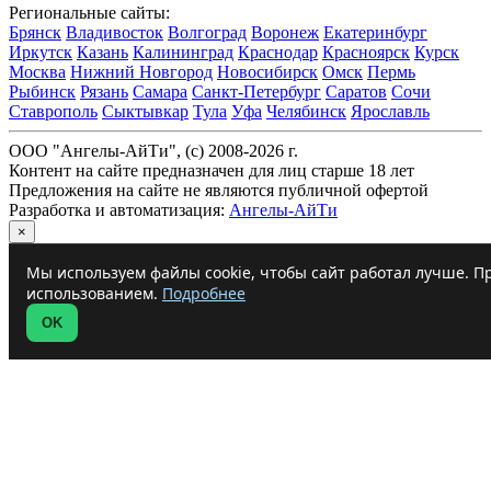
Региональные сайты:
Брянск
Владивосток
Волгоград
Воронеж
Екатеринбург
Иркутск
Казань
Калининград
Краснодар
Красноярск
Курск
Москва
Нижний Новгород
Новосибирск
Омск
Пермь
Рыбинск
Рязань
Самара
Санкт-Петербург
Саратов
Сочи
Ставрополь
Сыктывкар
Тула
Уфа
Челябинск
Ярославль
ООО "Ангелы-АйТи", (c) 2008-2026 г.
Контент на сайте предназначен для лиц старше 18 лет
Предложения на сайте не являются публичной офертой
Разработка и автоматизация:
Ангелы-АйТи
×
Мы используем файлы cookie, чтобы сайт работал лучше. Пр
использованием.
Подробнее
OK