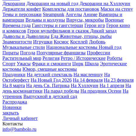
Декорации
Декорации на новый год
Декорации на Хэллоуин
Держатели конфет
Комплекты для постановок
Маски на стену
Темы и персонажи
Steampunk
Ангелы
Аниме
Вампиры и
вампирши
Ведьмы и колдуны
Вирусы, микробы
Военные
Времена года
Гангстеры и гангстерши
Герои игр
Герои кино
и комиксов
Герои мультфильмов и сказок
Дикий запад
Дьяволы и Дьяволицы
Еда
Животные, птицы, рыбы
Знаменитости
Игрушки
Космос
Косплей
Любовь
Музыкальные стили
Национальные костюмы
Новый год
Пираты
Погода
Популярные франшизы
Профессии
Растительный мир
Религия
Ретро / Исторические
Роботы
Спорт
Ужасы
Фраки и смокинги
Цирк
Школа
Эротические
костюмы
Юмор, смешные костюмы
Праздники
На детский спектакль
На масленицу
На
Октоберфест
На Новый Год 2026
На 14 февраля
На 23 февраля
На 8 марта
На день Св. Патрика
На Хэллоуин
На 1 апреля
На
день космонавтики
На парад победы
На праздник Осени
На
утренник
Выпускной в детский сад
Распродажа
Новинки
закрыть
Личный кабинет
Контакты
info@bambolo.ru