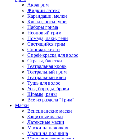
Аквагрим
Жидкий латекс
Карандаши, мелки
Клыки, носы, уши
Наборы грима
Неоновый грим
Помада, лаки, гели
Светящийся грим
Спонжи, кисти
Спрей-краска для волос
Стразы, блестки
Театральная кровь
Театральный грим
Театральный клей
Тушь для волос
Усы, бороды, брови
Шрамы, раны
Все из раздела "Грим"
Маски
Венецианские маски
Защитные маски
Латексные маски
Маски на палочках
Маски на пол лица
Металлические маски