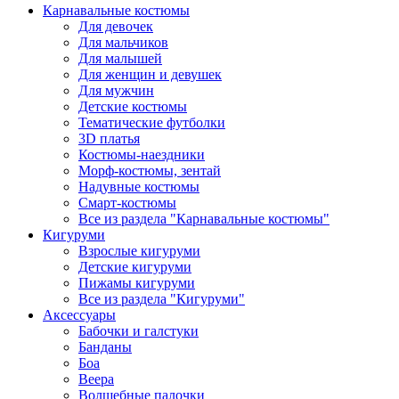
Карнавальные костюмы
Для девочек
Для мальчиков
Для малышей
Для женщин и девушек
Для мужчин
Детские костюмы
Тематические футболки
3D платья
Костюмы-наездники
Морф-костюмы, зентай
Надувные костюмы
Смарт-костюмы
Все из раздела "Карнавальные костюмы"
Кигуруми
Взрослые кигуруми
Детские кигуруми
Пижамы кигуруми
Все из раздела "Кигуруми"
Аксессуары
Бабочки и галстуки
Банданы
Боа
Веера
Волшебные палочки