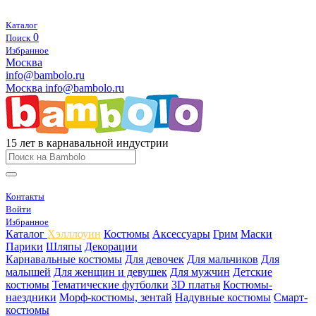
Каталог
0
Поиск
Избранное
Москва
info@bambolo.ru
Москва
info@bambolo.ru
15 лет в карнавальной индустрии
Контакты
Войти
Избранное
Каталог
Хэлллоуин
Костюмы
Аксессуары
Грим
Маски
Парики
Шляпы
Декорации
Карнавальные костюмы
Для девочек
Для мальчиков
Для
малышей
Для женщин и девушек
Для мужчин
Детские
костюмы
Тематические футболки
3D платья
Костюмы-
наездники
Морф-костюмы, зентай
Надувные костюмы
Смарт-
костюмы