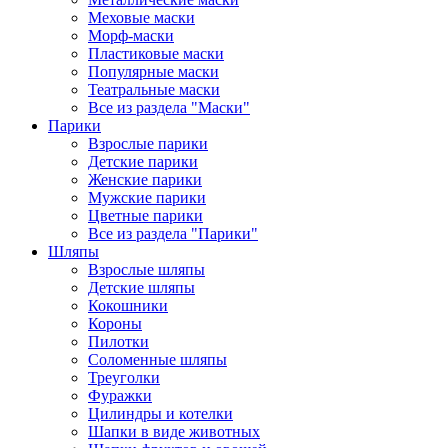
Меховые маски
Морф-маски
Пластиковые маски
Популярные маски
Театральные маски
Все из раздела "Маски"
Парики
Взрослые парики
Детские парики
Женские парики
Мужские парики
Цветные парики
Все из раздела "Парики"
Шляпы
Взрослые шляпы
Детские шляпы
Кокошники
Короны
Пилотки
Соломенные шляпы
Треуголки
Фуражки
Цилиндры и котелки
Шапки в виде животных