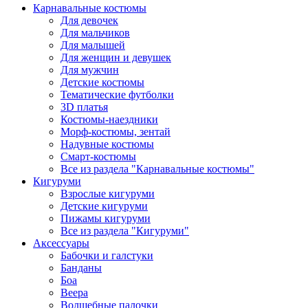
Карнавальные костюмы
Для девочек
Для мальчиков
Для малышей
Для женщин и девушек
Для мужчин
Детские костюмы
Тематические футболки
3D платья
Костюмы-наездники
Морф-костюмы, зентай
Надувные костюмы
Смарт-костюмы
Все из раздела "Карнавальные костюмы"
Кигуруми
Взрослые кигуруми
Детские кигуруми
Пижамы кигуруми
Все из раздела "Кигуруми"
Аксессуары
Бабочки и галстуки
Банданы
Боа
Веера
Волшебные палочки