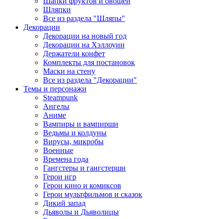
Шапки фруктов и овощей
Шляпки
Все из раздела "Шляпы"
Декорации
Декорации на новый год
Декорации на Хэллоуин
Держатели конфет
Комплекты для постановок
Маски на стену
Все из раздела "Декорации"
Темы и персонажи
Steampunk
Ангелы
Аниме
Вампиры и вампирши
Ведьмы и колдуны
Вирусы, микробы
Военные
Времена года
Гангстеры и гангстерши
Герои игр
Герои кино и комиксов
Герои мультфильмов и сказок
Дикий запад
Дьяволы и Дьяволицы