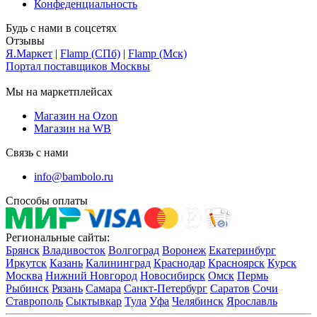
Конфеденциальность
Будь с нами в соцсетях
Отзывы
Я.Маркет
|
Flamp (СПб)
|
Flamp (Мск)
Портал поставщиков Москвы
Мы на маркетплейсах
Магазин на Ozon
Магазин на WB
Связь с нами
info@bambolo.ru
Способы оплаты
Региональные сайты:
Брянск
Владивосток
Волгоград
Воронеж
Екатеринбург
Иркутск
Казань
Калининград
Краснодар
Красноярск
Курск
Москва
Нижний Новгород
Новосибирск
Омск
Пермь
Рыбинск
Рязань
Самара
Санкт-Петербург
Саратов
Сочи
Ставрополь
Сыктывкар
Тула
Уфа
Челябинск
Ярославль