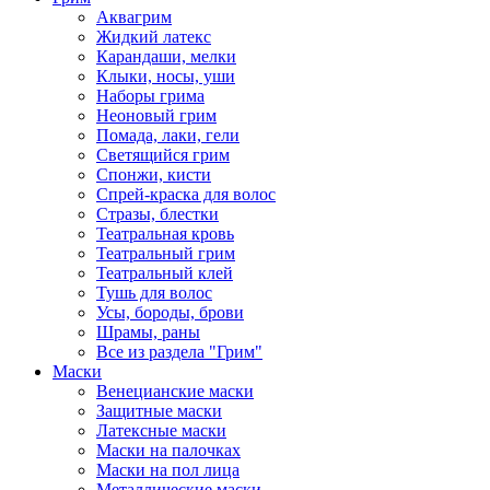
Аквагрим
Жидкий латекс
Карандаши, мелки
Клыки, носы, уши
Наборы грима
Неоновый грим
Помада, лаки, гели
Светящийся грим
Спонжи, кисти
Спрей-краска для волос
Стразы, блестки
Театральная кровь
Театральный грим
Театральный клей
Тушь для волос
Усы, бороды, брови
Шрамы, раны
Все из раздела "Грим"
Маски
Венецианские маски
Защитные маски
Латексные маски
Маски на палочках
Маски на пол лица
Металлические маски