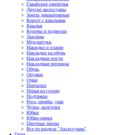
Гавайские ожерелья
Другие аксессуары
Зонты декоративные
Корсет с крыльями
Крылья
Кулоны и подвески
Лысины
Мундштуки
Накидки и плащи
Накладки на обувь
Накладные ногти
Накладные ресницы
Обувь
Оружие
Очки
Перчатки
Перья на голову
Подтяжки
Рога, нимбы, уши
Чулки, колготки
Юбки
Юбки-пачки
Цветные линзы
Все из раздела "Аксессуары"
Грим