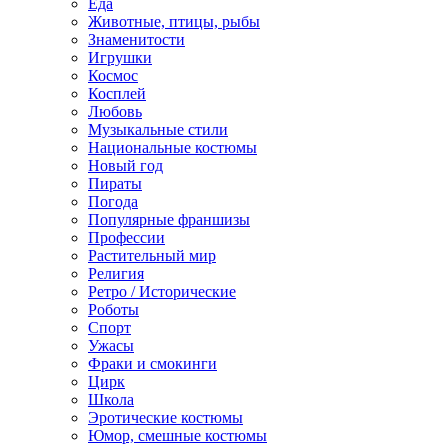
Еда
Животные, птицы, рыбы
Знаменитости
Игрушки
Космос
Косплей
Любовь
Музыкальные стили
Национальные костюмы
Новый год
Пираты
Погода
Популярные франшизы
Профессии
Растительный мир
Религия
Ретро / Исторические
Роботы
Спорт
Ужасы
Фраки и смокинги
Цирк
Школа
Эротические костюмы
Юмор, смешные костюмы