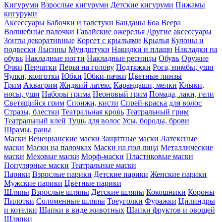
Кигуруми
Взрослые кигуруми
Детские кигуруми
Пижамы
кигуруми
Аксессуары
Бабочки и галстуки
Банданы
Боа
Веера
Волшебные палочки
Гавайские ожерелья
Другие аксессуары
Зонты декоративные
Корсет с крыльями
Крылья
Кулоны и
подвески
Лысины
Мундштуки
Накидки и плащи
Накладки на
обувь
Накладные ногти
Накладные ресницы
Обувь
Оружие
Очки
Перчатки
Перья на голову
Подтяжки
Рога, нимбы, уши
Чулки, колготки
Юбки
Юбки-пачки
Цветные линзы
Грим
Аквагрим
Жидкий латекс
Карандаши, мелки
Клыки,
носы, уши
Наборы грима
Неоновый грим
Помада, лаки, гели
Светящийся грим
Спонжи, кисти
Спрей-краска для волос
Стразы, блестки
Театральная кровь
Театральный грим
Театральный клей
Тушь для волос
Усы, бороды, брови
Шрамы, раны
Маски
Венецианские маски
Защитные маски
Латексные
маски
Маски на палочках
Маски на пол лица
Металлические
маски
Меховые маски
Морф-маски
Пластиковые маски
Популярные маски
Театральные маски
Парики
Взрослые парики
Детские парики
Женские парики
Мужские парики
Цветные парики
Шляпы
Взрослые шляпы
Детские шляпы
Кокошники
Короны
Пилотки
Соломенные шляпы
Треуголки
Фуражки
Цилиндры
и котелки
Шапки в виде животных
Шапки фруктов и овощей
Шляпки