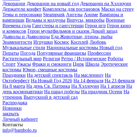
Декорации
Декорации на новый год
Декорации на Хэллоуин
Держатели конфет
Комплекты для постановок
Маски на стену
Темы и персонажи
Steampunk
Ангелы
Аниме
Вампиры и
вампирши
Ведьмы и колдуны
Вирусы, микробы
Военные
Времена года
Гангстеры и гангстерши
Герои игр
Герои кино
и комиксов
Герои мультфильмов и сказок
Дикий запад
Дьяволы и Дьяволицы
Еда
Животные, птицы, рыбы
Знаменитости
Игрушки
Космос
Косплей
Любовь
Музыкальные стили
Национальные костюмы
Новый год
Пираты
Погода
Популярные франшизы
Профессии
Растительный мир
Религия
Ретро / Исторические
Роботы
Спорт
Ужасы
Фраки и смокинги
Цирк
Школа
Эротические
костюмы
Юмор, смешные костюмы
Праздники
На детский спектакль
На масленицу
На
Октоберфест
На Новый Год 2026
На 14 февраля
На 23 февраля
На 8 марта
На день Св. Патрика
На Хэллоуин
На 1 апреля
На
день космонавтики
На парад победы
На праздник Осени
На
утренник
Выпускной в детский сад
Распродажа
Новинки
закрыть
Личный кабинет
Контакты
info@bambolo.ru