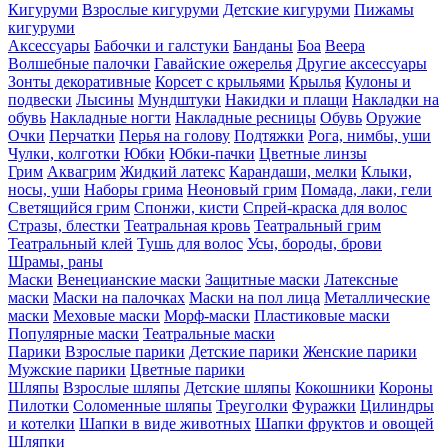
Кигуруми
Взрослые кигуруми
Детские кигуруми
Пижамы
кигуруми
Аксессуары
Бабочки и галстуки
Банданы
Боа
Веера
Волшебные палочки
Гавайские ожерелья
Другие аксессуары
Зонты декоративные
Корсет с крыльями
Крылья
Кулоны и
подвески
Лысины
Мундштуки
Накидки и плащи
Накладки на
обувь
Накладные ногти
Накладные ресницы
Обувь
Оружие
Очки
Перчатки
Перья на голову
Подтяжки
Рога, нимбы, уши
Чулки, колготки
Юбки
Юбки-пачки
Цветные линзы
Грим
Аквагрим
Жидкий латекс
Карандаши, мелки
Клыки,
носы, уши
Наборы грима
Неоновый грим
Помада, лаки, гели
Светящийся грим
Спонжи, кисти
Спрей-краска для волос
Стразы, блестки
Театральная кровь
Театральный грим
Театральный клей
Тушь для волос
Усы, бороды, брови
Шрамы, раны
Маски
Венецианские маски
Защитные маски
Латексные
маски
Маски на палочках
Маски на пол лица
Металлические
маски
Меховые маски
Морф-маски
Пластиковые маски
Популярные маски
Театральные маски
Парики
Взрослые парики
Детские парики
Женские парики
Мужские парики
Цветные парики
Шляпы
Взрослые шляпы
Детские шляпы
Кокошники
Короны
Пилотки
Соломенные шляпы
Треуголки
Фуражки
Цилиндры
и котелки
Шапки в виде животных
Шапки фруктов и овощей
Шляпки