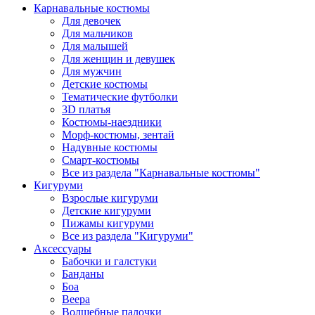
Карнавальные костюмы
Для девочек
Для мальчиков
Для малышей
Для женщин и девушек
Для мужчин
Детские костюмы
Тематические футболки
3D платья
Костюмы-наездники
Морф-костюмы, зентай
Надувные костюмы
Смарт-костюмы
Все из раздела "Карнавальные костюмы"
Кигуруми
Взрослые кигуруми
Детские кигуруми
Пижамы кигуруми
Все из раздела "Кигуруми"
Аксессуары
Бабочки и галстуки
Банданы
Боа
Веера
Волшебные палочки