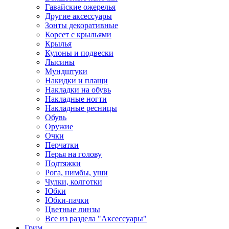
Гавайские ожерелья
Другие аксессуары
Зонты декоративные
Корсет с крыльями
Крылья
Кулоны и подвески
Лысины
Мундштуки
Накидки и плащи
Накладки на обувь
Накладные ногти
Накладные ресницы
Обувь
Оружие
Очки
Перчатки
Перья на голову
Подтяжки
Рога, нимбы, уши
Чулки, колготки
Юбки
Юбки-пачки
Цветные линзы
Все из раздела "Аксессуары"
Грим