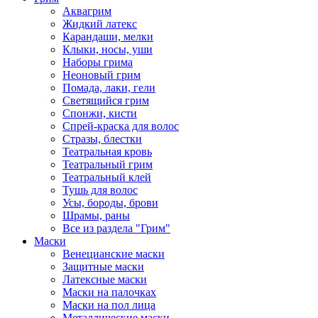
Аквагрим
Жидкий латекс
Карандаши, мелки
Клыки, носы, уши
Наборы грима
Неоновый грим
Помада, лаки, гели
Светящийся грим
Спонжи, кисти
Спрей-краска для волос
Стразы, блестки
Театральная кровь
Театральный грим
Театральный клей
Тушь для волос
Усы, бороды, брови
Шрамы, раны
Все из раздела "Грим"
Маски
Венецианские маски
Защитные маски
Латексные маски
Маски на палочках
Маски на пол лица
Металлические маски