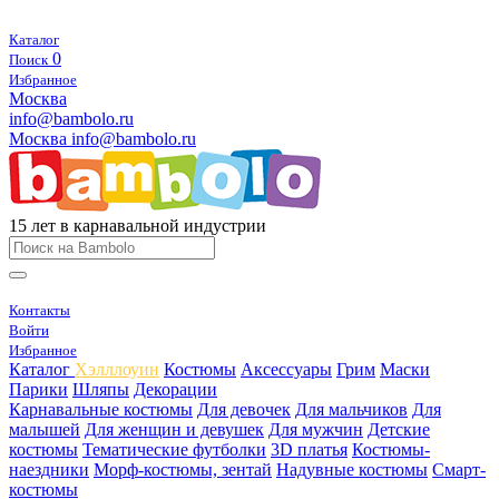
Каталог
0
Поиск
Избранное
Москва
info@bambolo.ru
Москва
info@bambolo.ru
15 лет в карнавальной индустрии
Контакты
Войти
Избранное
Каталог
Хэлллоуин
Костюмы
Аксессуары
Грим
Маски
Парики
Шляпы
Декорации
Карнавальные костюмы
Для девочек
Для мальчиков
Для
малышей
Для женщин и девушек
Для мужчин
Детские
костюмы
Тематические футболки
3D платья
Костюмы-
наездники
Морф-костюмы, зентай
Надувные костюмы
Смарт-
костюмы