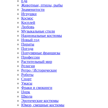
Еда
Животные, птицы, рыбы
Знаменитости
Игрушки
Космос
Косплей
Любовь
Музыкальные стили
Национальные костюмы
Новый год
Пираты
Погода
Популярные франшизы
Профессии
Растительный мир
Религия
Ретро / Исторические
Роботы
Спорт
Ужасы
Фраки и смокинги
Цирк
Школа
Эротические костюмы
Юмор, смешные костюмы