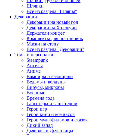
Шапки фруктов и овощей
Шляпки
Все из раздела "Шляпы"
Декорации
Декорации на новый год
Декорации на Хэллоуин
Держатели конфет
Комплекты для постановок
Маски на стену
Все из раздела "Декорации"
Темы и персонажи
Steampunk
Ангелы
Аниме
Вампиры и вампирши
Ведьмы и колдуны
Вирусы, микробы
Военные
Времена года
Гангстеры и гангстерши
Герои игр
Герои кино и комиксов
Герои мультфильмов и сказок
Дикий запад
Дьяволы и Дьяволицы