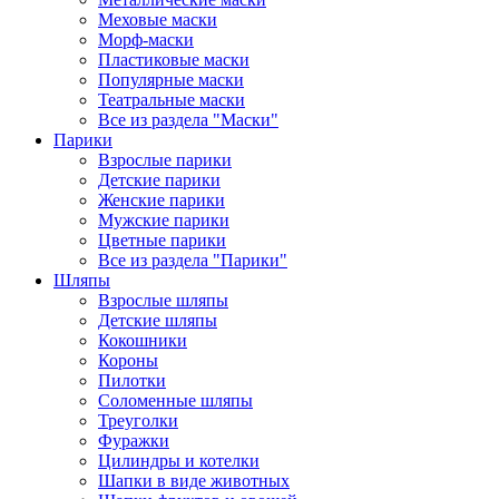
Меховые маски
Морф-маски
Пластиковые маски
Популярные маски
Театральные маски
Все из раздела "Маски"
Парики
Взрослые парики
Детские парики
Женские парики
Мужские парики
Цветные парики
Все из раздела "Парики"
Шляпы
Взрослые шляпы
Детские шляпы
Кокошники
Короны
Пилотки
Соломенные шляпы
Треуголки
Фуражки
Цилиндры и котелки
Шапки в виде животных