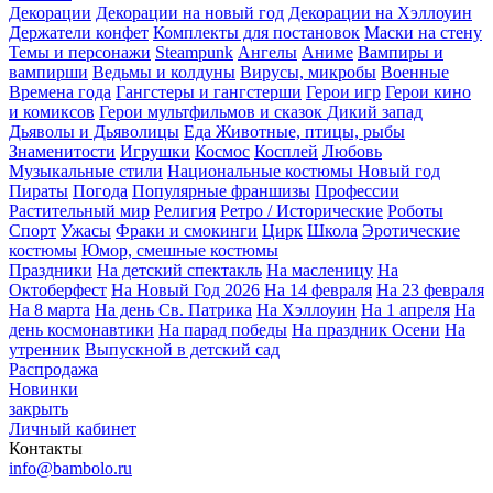
Декорации
Декорации на новый год
Декорации на Хэллоуин
Держатели конфет
Комплекты для постановок
Маски на стену
Темы и персонажи
Steampunk
Ангелы
Аниме
Вампиры и
вампирши
Ведьмы и колдуны
Вирусы, микробы
Военные
Времена года
Гангстеры и гангстерши
Герои игр
Герои кино
и комиксов
Герои мультфильмов и сказок
Дикий запад
Дьяволы и Дьяволицы
Еда
Животные, птицы, рыбы
Знаменитости
Игрушки
Космос
Косплей
Любовь
Музыкальные стили
Национальные костюмы
Новый год
Пираты
Погода
Популярные франшизы
Профессии
Растительный мир
Религия
Ретро / Исторические
Роботы
Спорт
Ужасы
Фраки и смокинги
Цирк
Школа
Эротические
костюмы
Юмор, смешные костюмы
Праздники
На детский спектакль
На масленицу
На
Октоберфест
На Новый Год 2026
На 14 февраля
На 23 февраля
На 8 марта
На день Св. Патрика
На Хэллоуин
На 1 апреля
На
день космонавтики
На парад победы
На праздник Осени
На
утренник
Выпускной в детский сад
Распродажа
Новинки
закрыть
Личный кабинет
Контакты
info@bambolo.ru