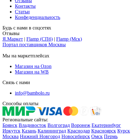
Отзывы
Контакты
Статьи
Конфеденциальность
Будь с нами в соцсетях
Отзывы
Я.Маркет
|
Flamp (СПб)
|
Flamp (Мск)
Портал поставщиков Москвы
Мы на маркетплейсах
Магазин на Ozon
Магазин на WB
Связь с нами
info@bambolo.ru
Способы оплаты
Региональные сайты:
Брянск
Владивосток
Волгоград
Воронеж
Екатеринбург
Иркутск
Казань
Калининград
Краснодар
Красноярск
Курск
Москва
Нижний Новгород
Новосибирск
Омск
Пермь