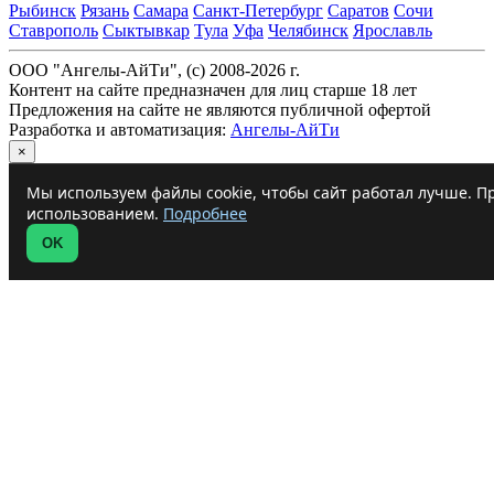
Рыбинск
Рязань
Самара
Санкт-Петербург
Саратов
Сочи
Ставрополь
Сыктывкар
Тула
Уфа
Челябинск
Ярославль
ООО "Ангелы-АйТи", (c) 2008-2026 г.
Контент на сайте предназначен для лиц старше 18 лет
Предложения на сайте не являются публичной офертой
Разработка и автоматизация:
Ангелы-АйТи
×
Мы используем файлы cookie, чтобы сайт работал лучше. Пр
использованием.
Подробнее
OK