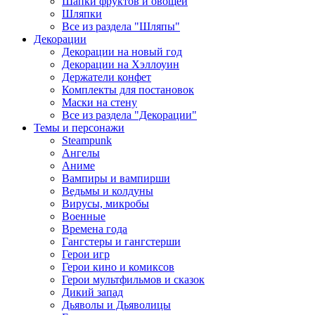
Шапки фруктов и овощей
Шляпки
Все из раздела "Шляпы"
Декорации
Декорации на новый год
Декорации на Хэллоуин
Держатели конфет
Комплекты для постановок
Маски на стену
Все из раздела "Декорации"
Темы и персонажи
Steampunk
Ангелы
Аниме
Вампиры и вампирши
Ведьмы и колдуны
Вирусы, микробы
Военные
Времена года
Гангстеры и гангстерши
Герои игр
Герои кино и комиксов
Герои мультфильмов и сказок
Дикий запад
Дьяволы и Дьяволицы