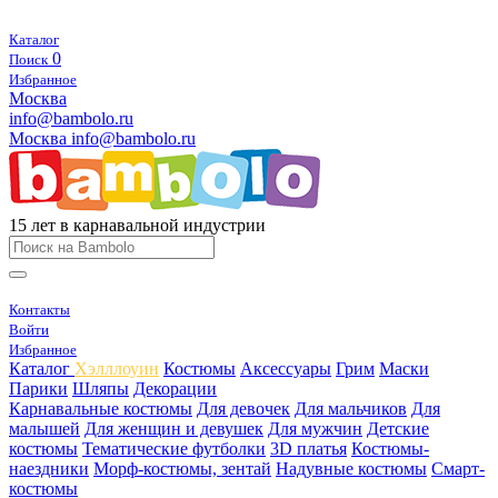
Каталог
0
Поиск
Избранное
Москва
info@bambolo.ru
Москва
info@bambolo.ru
15 лет в карнавальной индустрии
Контакты
Войти
Избранное
Каталог
Хэлллоуин
Костюмы
Аксессуары
Грим
Маски
Парики
Шляпы
Декорации
Карнавальные костюмы
Для девочек
Для мальчиков
Для
малышей
Для женщин и девушек
Для мужчин
Детские
костюмы
Тематические футболки
3D платья
Костюмы-
наездники
Морф-костюмы, зентай
Надувные костюмы
Смарт-
костюмы