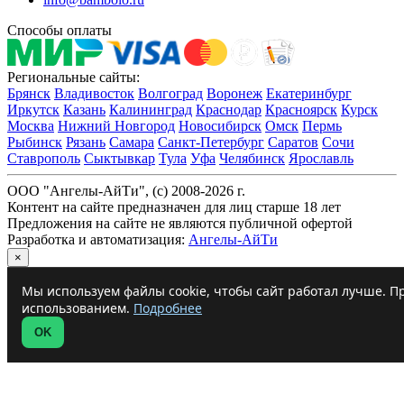
Способы оплаты
Региональные сайты:
Брянск
Владивосток
Волгоград
Воронеж
Екатеринбург
Иркутск
Казань
Калининград
Краснодар
Красноярск
Курск
Москва
Нижний Новгород
Новосибирск
Омск
Пермь
Рыбинск
Рязань
Самара
Санкт-Петербург
Саратов
Сочи
Ставрополь
Сыктывкар
Тула
Уфа
Челябинск
Ярославль
ООО "Ангелы-АйТи", (c) 2008-2026 г.
Контент на сайте предназначен для лиц старше 18 лет
Предложения на сайте не являются публичной офертой
Разработка и автоматизация:
Ангелы-АйТи
×
Мы используем файлы cookie, чтобы сайт работал лучше. Пр
использованием.
Подробнее
OK