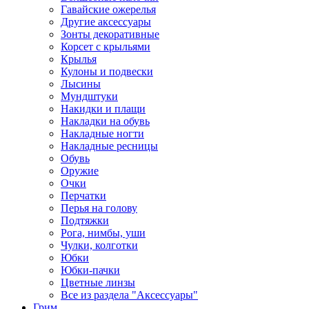
Гавайские ожерелья
Другие аксессуары
Зонты декоративные
Корсет с крыльями
Крылья
Кулоны и подвески
Лысины
Мундштуки
Накидки и плащи
Накладки на обувь
Накладные ногти
Накладные ресницы
Обувь
Оружие
Очки
Перчатки
Перья на голову
Подтяжки
Рога, нимбы, уши
Чулки, колготки
Юбки
Юбки-пачки
Цветные линзы
Все из раздела "Аксессуары"
Грим