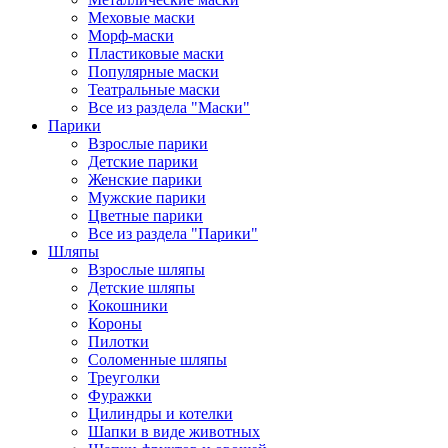
Меховые маски
Морф-маски
Пластиковые маски
Популярные маски
Театральные маски
Все из раздела "Маски"
Парики
Взрослые парики
Детские парики
Женские парики
Мужские парики
Цветные парики
Все из раздела "Парики"
Шляпы
Взрослые шляпы
Детские шляпы
Кокошники
Короны
Пилотки
Соломенные шляпы
Треуголки
Фуражки
Цилиндры и котелки
Шапки в виде животных