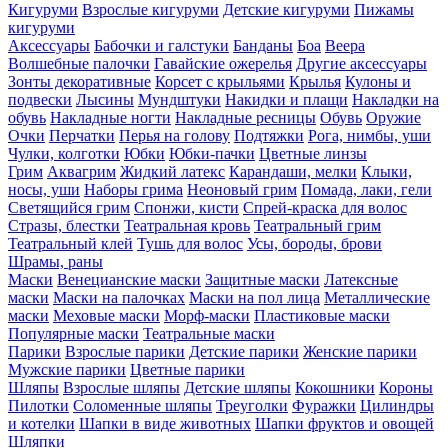
Кигуруми
Взрослые кигуруми
Детские кигуруми
Пижамы
кигуруми
Аксессуары
Бабочки и галстуки
Банданы
Боа
Веера
Волшебные палочки
Гавайские ожерелья
Другие аксессуары
Зонты декоративные
Корсет с крыльями
Крылья
Кулоны и
подвески
Лысины
Мундштуки
Накидки и плащи
Накладки на
обувь
Накладные ногти
Накладные ресницы
Обувь
Оружие
Очки
Перчатки
Перья на голову
Подтяжки
Рога, нимбы, уши
Чулки, колготки
Юбки
Юбки-пачки
Цветные линзы
Грим
Аквагрим
Жидкий латекс
Карандаши, мелки
Клыки,
носы, уши
Наборы грима
Неоновый грим
Помада, лаки, гели
Светящийся грим
Спонжи, кисти
Спрей-краска для волос
Стразы, блестки
Театральная кровь
Театральный грим
Театральный клей
Тушь для волос
Усы, бороды, брови
Шрамы, раны
Маски
Венецианские маски
Защитные маски
Латексные
маски
Маски на палочках
Маски на пол лица
Металлические
маски
Меховые маски
Морф-маски
Пластиковые маски
Популярные маски
Театральные маски
Парики
Взрослые парики
Детские парики
Женские парики
Мужские парики
Цветные парики
Шляпы
Взрослые шляпы
Детские шляпы
Кокошники
Короны
Пилотки
Соломенные шляпы
Треуголки
Фуражки
Цилиндры
и котелки
Шапки в виде животных
Шапки фруктов и овощей
Шляпки