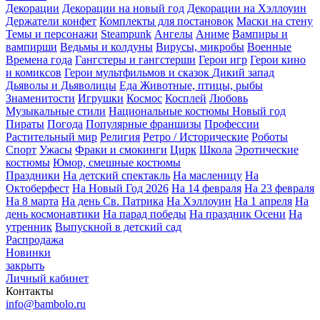
Декорации
Декорации на новый год
Декорации на Хэллоуин
Держатели конфет
Комплекты для постановок
Маски на стену
Темы и персонажи
Steampunk
Ангелы
Аниме
Вампиры и
вампирши
Ведьмы и колдуны
Вирусы, микробы
Военные
Времена года
Гангстеры и гангстерши
Герои игр
Герои кино
и комиксов
Герои мультфильмов и сказок
Дикий запад
Дьяволы и Дьяволицы
Еда
Животные, птицы, рыбы
Знаменитости
Игрушки
Космос
Косплей
Любовь
Музыкальные стили
Национальные костюмы
Новый год
Пираты
Погода
Популярные франшизы
Профессии
Растительный мир
Религия
Ретро / Исторические
Роботы
Спорт
Ужасы
Фраки и смокинги
Цирк
Школа
Эротические
костюмы
Юмор, смешные костюмы
Праздники
На детский спектакль
На масленицу
На
Октоберфест
На Новый Год 2026
На 14 февраля
На 23 февраля
На 8 марта
На день Св. Патрика
На Хэллоуин
На 1 апреля
На
день космонавтики
На парад победы
На праздник Осени
На
утренник
Выпускной в детский сад
Распродажа
Новинки
закрыть
Личный кабинет
Контакты
info@bambolo.ru