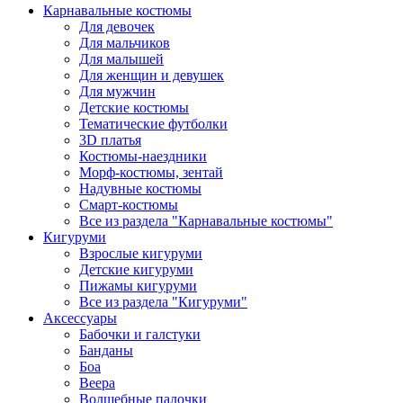
Карнавальные костюмы
Для девочек
Для мальчиков
Для малышей
Для женщин и девушек
Для мужчин
Детские костюмы
Тематические футболки
3D платья
Костюмы-наездники
Морф-костюмы, зентай
Надувные костюмы
Смарт-костюмы
Все из раздела "Карнавальные костюмы"
Кигуруми
Взрослые кигуруми
Детские кигуруми
Пижамы кигуруми
Все из раздела "Кигуруми"
Аксессуары
Бабочки и галстуки
Банданы
Боа
Веера
Волшебные палочки