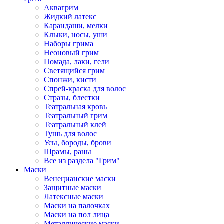
Аквагрим
Жидкий латекс
Карандаши, мелки
Клыки, носы, уши
Наборы грима
Неоновый грим
Помада, лаки, гели
Светящийся грим
Спонжи, кисти
Спрей-краска для волос
Стразы, блестки
Театральная кровь
Театральный грим
Театральный клей
Тушь для волос
Усы, бороды, брови
Шрамы, раны
Все из раздела "Грим"
Маски
Венецианские маски
Защитные маски
Латексные маски
Маски на палочках
Маски на пол лица
Металлические маски