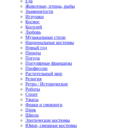
Еда
Животные, птицы, рыбы
Знаменитости
Игрушки
Космос
Косплей
Любовь
Музыкальные стили
Национальные костюмы
Новый год
Пираты
Погода
Популярные франшизы
Профессии
Растительный мир
Религия
Ретро / Исторические
Роботы
Спорт
Ужасы
Фраки и смокинги
Цирк
Школа
Эротические костюмы
Юмор, смешные костюмы