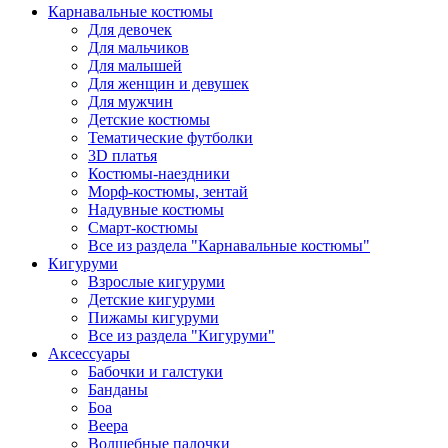
Карнавальные костюмы
Для девочек
Для мальчиков
Для малышей
Для женщин и девушек
Для мужчин
Детские костюмы
Тематические футболки
3D платья
Костюмы-наездники
Морф-костюмы, зентай
Надувные костюмы
Смарт-костюмы
Все из раздела "Карнавальные костюмы"
Кигуруми
Взрослые кигуруми
Детские кигуруми
Пижамы кигуруми
Все из раздела "Кигуруми"
Аксессуары
Бабочки и галстуки
Банданы
Боа
Веера
Волшебные палочки