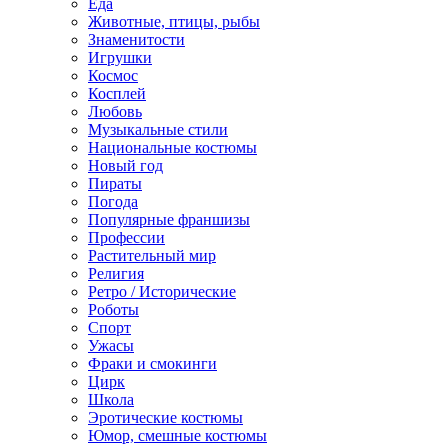
Еда
Животные, птицы, рыбы
Знаменитости
Игрушки
Космос
Косплей
Любовь
Музыкальные стили
Национальные костюмы
Новый год
Пираты
Погода
Популярные франшизы
Профессии
Растительный мир
Религия
Ретро / Исторические
Роботы
Спорт
Ужасы
Фраки и смокинги
Цирк
Школа
Эротические костюмы
Юмор, смешные костюмы