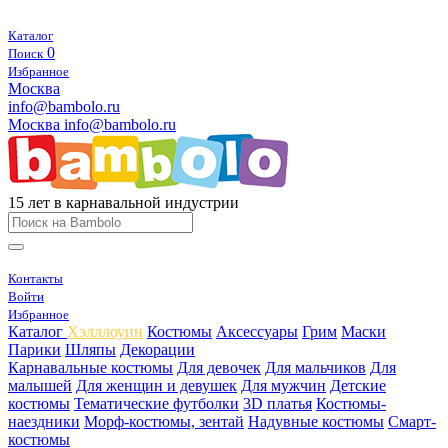
Каталог
0
Поиск
Избранное
Москва
info@bambolo.ru
Москва
info@bambolo.ru
15 лет в карнавальной индустрии
Контакты
Войти
Избранное
Каталог
Хэлллоуин
Костюмы
Аксессуары
Грим
Маски
Парики
Шляпы
Декорации
Карнавальные костюмы
Для девочек
Для мальчиков
Для
малышей
Для женщин и девушек
Для мужчин
Детские
костюмы
Тематические футболки
3D платья
Костюмы-
наездники
Морф-костюмы, зентай
Надувные костюмы
Смарт-
костюмы