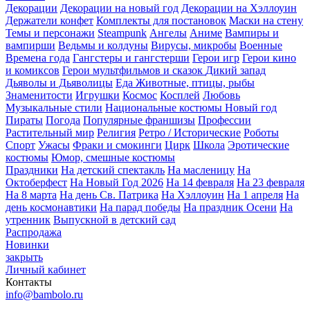
Декорации
Декорации на новый год
Декорации на Хэллоуин
Держатели конфет
Комплекты для постановок
Маски на стену
Темы и персонажи
Steampunk
Ангелы
Аниме
Вампиры и
вампирши
Ведьмы и колдуны
Вирусы, микробы
Военные
Времена года
Гангстеры и гангстерши
Герои игр
Герои кино
и комиксов
Герои мультфильмов и сказок
Дикий запад
Дьяволы и Дьяволицы
Еда
Животные, птицы, рыбы
Знаменитости
Игрушки
Космос
Косплей
Любовь
Музыкальные стили
Национальные костюмы
Новый год
Пираты
Погода
Популярные франшизы
Профессии
Растительный мир
Религия
Ретро / Исторические
Роботы
Спорт
Ужасы
Фраки и смокинги
Цирк
Школа
Эротические
костюмы
Юмор, смешные костюмы
Праздники
На детский спектакль
На масленицу
На
Октоберфест
На Новый Год 2026
На 14 февраля
На 23 февраля
На 8 марта
На день Св. Патрика
На Хэллоуин
На 1 апреля
На
день космонавтики
На парад победы
На праздник Осени
На
утренник
Выпускной в детский сад
Распродажа
Новинки
закрыть
Личный кабинет
Контакты
info@bambolo.ru