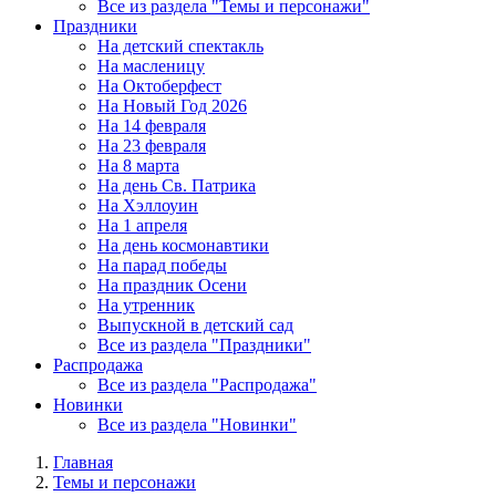
Все из раздела "Темы и персонажи"
Праздники
На детский спектакль
На масленицу
На Октоберфест
На Новый Год 2026
На 14 февраля
На 23 февраля
На 8 марта
На день Св. Патрика
На Хэллоуин
На 1 апреля
На день космонавтики
На парад победы
На праздник Осени
На утренник
Выпускной в детский сад
Все из раздела "Праздники"
Распродажа
Все из раздела "Распродажа"
Новинки
Все из раздела "Новинки"
Главная
Темы и персонажи