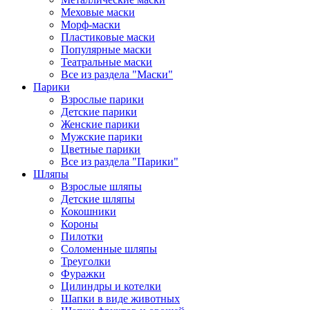
Меховые маски
Морф-маски
Пластиковые маски
Популярные маски
Театральные маски
Все из раздела "Маски"
Парики
Взрослые парики
Детские парики
Женские парики
Мужские парики
Цветные парики
Все из раздела "Парики"
Шляпы
Взрослые шляпы
Детские шляпы
Кокошники
Короны
Пилотки
Соломенные шляпы
Треуголки
Фуражки
Цилиндры и котелки
Шапки в виде животных