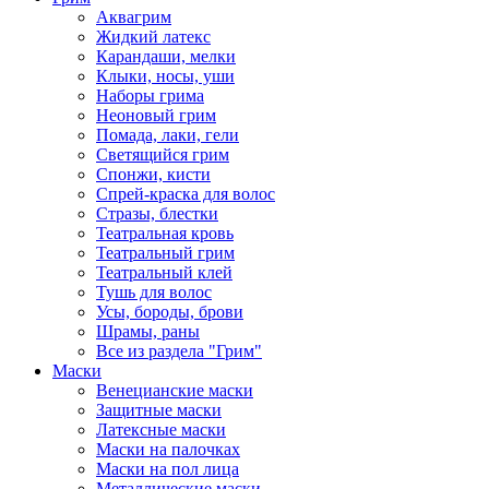
Аквагрим
Жидкий латекс
Карандаши, мелки
Клыки, носы, уши
Наборы грима
Неоновый грим
Помада, лаки, гели
Светящийся грим
Спонжи, кисти
Спрей-краска для волос
Стразы, блестки
Театральная кровь
Театральный грим
Театральный клей
Тушь для волос
Усы, бороды, брови
Шрамы, раны
Все из раздела "Грим"
Маски
Венецианские маски
Защитные маски
Латексные маски
Маски на палочках
Маски на пол лица
Металлические маски