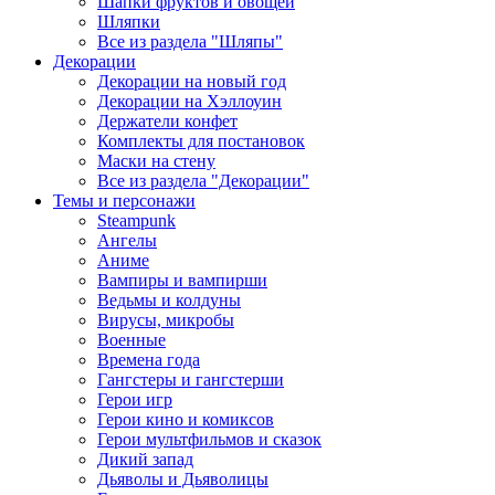
Шапки фруктов и овощей
Шляпки
Все из раздела "Шляпы"
Декорации
Декорации на новый год
Декорации на Хэллоуин
Держатели конфет
Комплекты для постановок
Маски на стену
Все из раздела "Декорации"
Темы и персонажи
Steampunk
Ангелы
Аниме
Вампиры и вампирши
Ведьмы и колдуны
Вирусы, микробы
Военные
Времена года
Гангстеры и гангстерши
Герои игр
Герои кино и комиксов
Герои мультфильмов и сказок
Дикий запад
Дьяволы и Дьяволицы