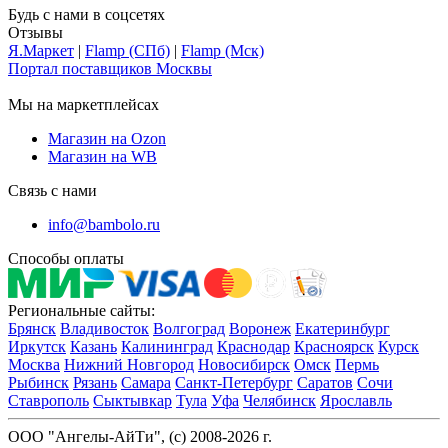
Будь с нами в соцсетях
Отзывы
Я.Маркет
|
Flamp (СПб)
|
Flamp (Мск)
Портал поставщиков Москвы
Мы на маркетплейсах
Магазин на Ozon
Магазин на WB
Связь с нами
info@bambolo.ru
Способы оплаты
Региональные сайты:
Брянск
Владивосток
Волгоград
Воронеж
Екатеринбург
Иркутск
Казань
Калининград
Краснодар
Красноярск
Курск
Москва
Нижний Новгород
Новосибирск
Омск
Пермь
Рыбинск
Рязань
Самара
Санкт-Петербург
Саратов
Сочи
Ставрополь
Сыктывкар
Тула
Уфа
Челябинск
Ярославль
ООО "Ангелы-АйТи", (c) 2008-2026 г.