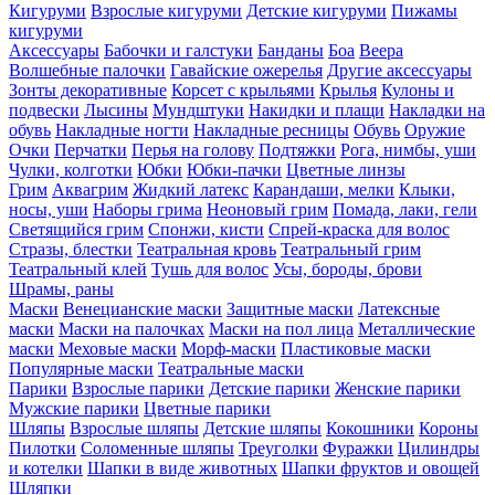
Кигуруми
Взрослые кигуруми
Детские кигуруми
Пижамы
кигуруми
Аксессуары
Бабочки и галстуки
Банданы
Боа
Веера
Волшебные палочки
Гавайские ожерелья
Другие аксессуары
Зонты декоративные
Корсет с крыльями
Крылья
Кулоны и
подвески
Лысины
Мундштуки
Накидки и плащи
Накладки на
обувь
Накладные ногти
Накладные ресницы
Обувь
Оружие
Очки
Перчатки
Перья на голову
Подтяжки
Рога, нимбы, уши
Чулки, колготки
Юбки
Юбки-пачки
Цветные линзы
Грим
Аквагрим
Жидкий латекс
Карандаши, мелки
Клыки,
носы, уши
Наборы грима
Неоновый грим
Помада, лаки, гели
Светящийся грим
Спонжи, кисти
Спрей-краска для волос
Стразы, блестки
Театральная кровь
Театральный грим
Театральный клей
Тушь для волос
Усы, бороды, брови
Шрамы, раны
Маски
Венецианские маски
Защитные маски
Латексные
маски
Маски на палочках
Маски на пол лица
Металлические
маски
Меховые маски
Морф-маски
Пластиковые маски
Популярные маски
Театральные маски
Парики
Взрослые парики
Детские парики
Женские парики
Мужские парики
Цветные парики
Шляпы
Взрослые шляпы
Детские шляпы
Кокошники
Короны
Пилотки
Соломенные шляпы
Треуголки
Фуражки
Цилиндры
и котелки
Шапки в виде животных
Шапки фруктов и овощей
Шляпки