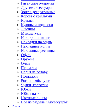
Гавайские ожерелья
Другие аксессуары
Зонты декоративные
Корсет с крыльями
Крылья
Кулоны и подвески
Лысины
Мундштуки
Накидки и плащи
Накладки на обувь
Накладные ногти
Накладные ресницы
Обувь
Оружие
Очки
Перчатки
Перья на голову
Подтяжки
Рога, нимбы, уши
Чулки, колготки
Юбки
Юбки-пачки
Цветные линзы
Все из раздела "Аксессуары"
Грим