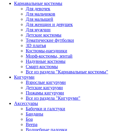
Карнавальные костюмы
Для девочек
Для мальчиков
Для малышей
Для женщин и девушек
Для мужчин
Детские костюмы
Тематические футболки
3D платья
Костюмы-наездники
Морф-костюмы, зентай
Надувные костюмы
Смарт-костюмы
Все из раздела "Карнавальные костюмы"
Кигуруми
Взрослые кигуруми
Детские кигуруми
Пижамы кигуруми
Все из раздела "Кигуруми"
Аксессуары
Бабочки и галстуки
Банданы
Боа
Веера
Волшебные палочки