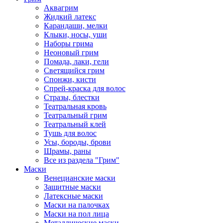
Аквагрим
Жидкий латекс
Карандаши, мелки
Клыки, носы, уши
Наборы грима
Неоновый грим
Помада, лаки, гели
Светящийся грим
Спонжи, кисти
Спрей-краска для волос
Стразы, блестки
Театральная кровь
Театральный грим
Театральный клей
Тушь для волос
Усы, бороды, брови
Шрамы, раны
Все из раздела "Грим"
Маски
Венецианские маски
Защитные маски
Латексные маски
Маски на палочках
Маски на пол лица
Металлические маски