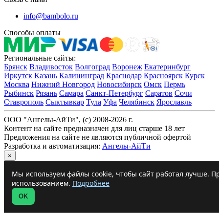
info@bambolo.ru
Способы оплаты
Региональные сайты:
Брянск
Владивосток
Волгоград
Воронеж
Екатеринбург
Иркутск
Казань
Калининград
Краснодар
Красноярск
Курск
Москва
Нижний Новгород
Новосибирск
Омск
Пермь
Рыбинск
Рязань
Самара
Санкт-Петербург
Саратов
Сочи
Ставрополь
Сыктывкар
Тула
Уфа
Челябинск
Ярославль
ООО "Ангелы-АйТи", (c) 2008-2026 г.
Контент на сайте предназначен для лиц старше 18 лет
Предложения на сайте не являются публичной офертой
Разработка и автоматизация:
Ангелы-АйТи
×
Мы используем файлы cookie, чтобы сайт работал лучше. Пр
использованием.
Подробнее
OK