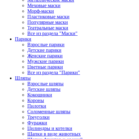
Меховые маски
Морф-маски
Пластиковые маски
Популярные маски
Театральные маски
Все из раздела "Маски"
Парики
Взрослые парики
Детские парики
Женские парики
Мужские парики
Цветные парики
Все из раздела "Парики"
Шляпы
Взрослые шляпы
Детские шляпы
Кокошники
Короны
Пилотки
Соломенные шляпы
Треуголки
Фуражки
Цилиндры и котелки
Шапки в виде животных