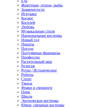
Еда
Животные, птицы, рыбы
Знаменитости
Игрушки
Космос
Косплей
Любовь
Музыкальные стили
Национальные костюмы
Новый год
Пираты
Погода
Популярные франшизы
Профессии
Растительный мир
Религия
Ретро / Исторические
Роботы
Спорт
Ужасы
Фраки и смокинги
Цирк
Школа
Эротические костюмы
Юмор, смешные костюмы