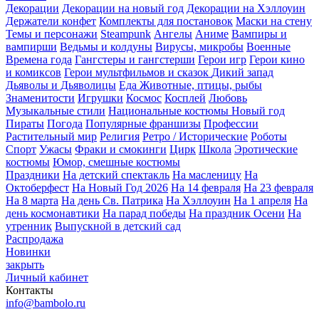
Декорации
Декорации на новый год
Декорации на Хэллоуин
Держатели конфет
Комплекты для постановок
Маски на стену
Темы и персонажи
Steampunk
Ангелы
Аниме
Вампиры и
вампирши
Ведьмы и колдуны
Вирусы, микробы
Военные
Времена года
Гангстеры и гангстерши
Герои игр
Герои кино
и комиксов
Герои мультфильмов и сказок
Дикий запад
Дьяволы и Дьяволицы
Еда
Животные, птицы, рыбы
Знаменитости
Игрушки
Космос
Косплей
Любовь
Музыкальные стили
Национальные костюмы
Новый год
Пираты
Погода
Популярные франшизы
Профессии
Растительный мир
Религия
Ретро / Исторические
Роботы
Спорт
Ужасы
Фраки и смокинги
Цирк
Школа
Эротические
костюмы
Юмор, смешные костюмы
Праздники
На детский спектакль
На масленицу
На
Октоберфест
На Новый Год 2026
На 14 февраля
На 23 февраля
На 8 марта
На день Св. Патрика
На Хэллоуин
На 1 апреля
На
день космонавтики
На парад победы
На праздник Осени
На
утренник
Выпускной в детский сад
Распродажа
Новинки
закрыть
Личный кабинет
Контакты
info@bambolo.ru