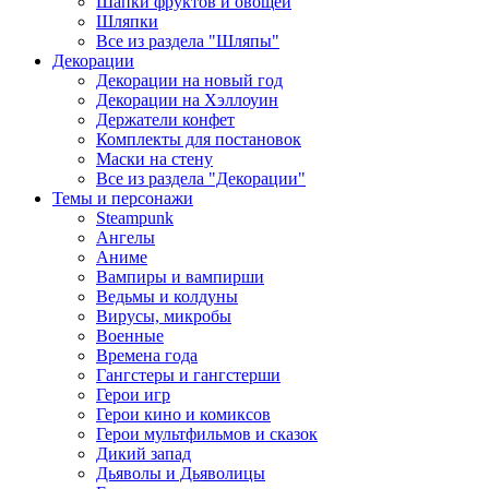
Шапки фруктов и овощей
Шляпки
Все из раздела "Шляпы"
Декорации
Декорации на новый год
Декорации на Хэллоуин
Держатели конфет
Комплекты для постановок
Маски на стену
Все из раздела "Декорации"
Темы и персонажи
Steampunk
Ангелы
Аниме
Вампиры и вампирши
Ведьмы и колдуны
Вирусы, микробы
Военные
Времена года
Гангстеры и гангстерши
Герои игр
Герои кино и комиксов
Герои мультфильмов и сказок
Дикий запад
Дьяволы и Дьяволицы