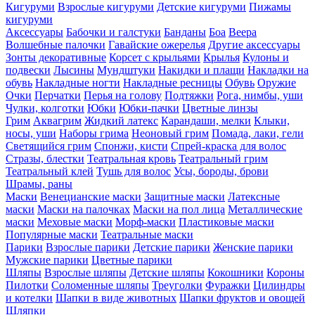
Кигуруми
Взрослые кигуруми
Детские кигуруми
Пижамы
кигуруми
Аксессуары
Бабочки и галстуки
Банданы
Боа
Веера
Волшебные палочки
Гавайские ожерелья
Другие аксессуары
Зонты декоративные
Корсет с крыльями
Крылья
Кулоны и
подвески
Лысины
Мундштуки
Накидки и плащи
Накладки на
обувь
Накладные ногти
Накладные ресницы
Обувь
Оружие
Очки
Перчатки
Перья на голову
Подтяжки
Рога, нимбы, уши
Чулки, колготки
Юбки
Юбки-пачки
Цветные линзы
Грим
Аквагрим
Жидкий латекс
Карандаши, мелки
Клыки,
носы, уши
Наборы грима
Неоновый грим
Помада, лаки, гели
Светящийся грим
Спонжи, кисти
Спрей-краска для волос
Стразы, блестки
Театральная кровь
Театральный грим
Театральный клей
Тушь для волос
Усы, бороды, брови
Шрамы, раны
Маски
Венецианские маски
Защитные маски
Латексные
маски
Маски на палочках
Маски на пол лица
Металлические
маски
Меховые маски
Морф-маски
Пластиковые маски
Популярные маски
Театральные маски
Парики
Взрослые парики
Детские парики
Женские парики
Мужские парики
Цветные парики
Шляпы
Взрослые шляпы
Детские шляпы
Кокошники
Короны
Пилотки
Соломенные шляпы
Треуголки
Фуражки
Цилиндры
и котелки
Шапки в виде животных
Шапки фруктов и овощей
Шляпки