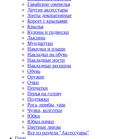
Гавайские ожерелья
Другие аксессуары
Зонты декоративные
Корсет с крыльями
Крылья
Кулоны и подвески
Лысины
Мундштуки
Накидки и плащи
Накладки на обувь
Накладные ногти
Накладные ресницы
Обувь
Оружие
Очки
Перчатки
Перья на голову
Подтяжки
Рога, нимбы, уши
Чулки, колготки
Юбки
Юбки-пачки
Цветные линзы
Все из раздела "Аксессуары"
Грим