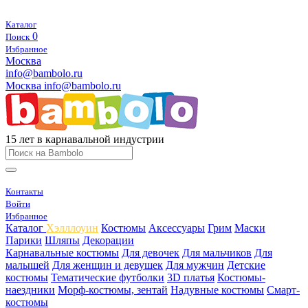
Каталог
0
Поиск
Избранное
Москва
info@bambolo.ru
Москва
info@bambolo.ru
15 лет в карнавальной индустрии
Контакты
Войти
Избранное
Каталог
Хэлллоуин
Костюмы
Аксессуары
Грим
Маски
Парики
Шляпы
Декорации
Карнавальные костюмы
Для девочек
Для мальчиков
Для
малышей
Для женщин и девушек
Для мужчин
Детские
костюмы
Тематические футболки
3D платья
Костюмы-
наездники
Морф-костюмы, зентай
Надувные костюмы
Смарт-
костюмы