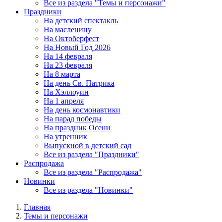
Все из раздела "Темы и персонажи"
Праздники
На детский спектакль
На масленицу
На Октоберфест
На Новый Год 2026
На 14 февраля
На 23 февраля
На 8 марта
На день Св. Патрика
На Хэллоуин
На 1 апреля
На день космонавтики
На парад победы
На праздник Осени
На утренник
Выпускной в детский сад
Все из раздела "Праздники"
Распродажа
Все из раздела "Распродажа"
Новинки
Все из раздела "Новинки"
Главная
Темы и персонажи