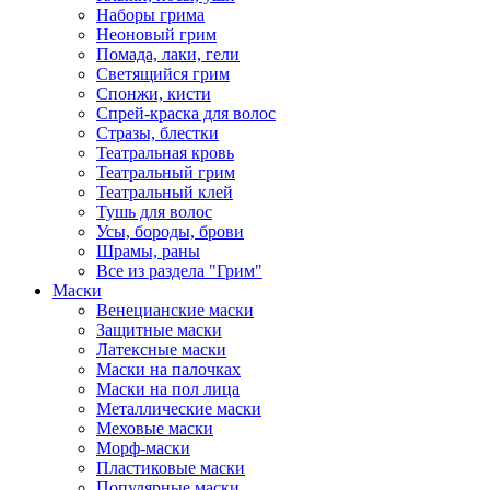
Наборы грима
Неоновый грим
Помада, лаки, гели
Светящийся грим
Спонжи, кисти
Спрей-краска для волос
Стразы, блестки
Театральная кровь
Театральный грим
Театральный клей
Тушь для волос
Усы, бороды, брови
Шрамы, раны
Все из раздела "Грим"
Маски
Венецианские маски
Защитные маски
Латексные маски
Маски на палочках
Маски на пол лица
Металлические маски
Меховые маски
Морф-маски
Пластиковые маски
Популярные маски