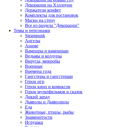
Декорации на Хэллоуин
Держатели конфет
Комплекты для постановок
Маски на стену
Все из раздела "Декорации"
Темы и персонажи
Steampunk
Ангелы
Аниме
Вампиры и вампирши
Ведьмы и колдуны
Вирусы, микробы
Военные
Времена года
Гангстеры и гангстерши
Герои игр
Герои кино и комиксов
Герои мультфильмов и сказок
Дикий запад
Дьяволы и Дьяволицы
Еда
Животные, птицы, рыбы
Знаменитости
Игрушки