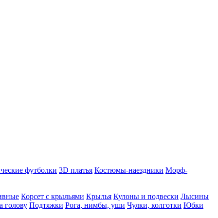
ческие футболки
3D платья
Костюмы-наездники
Морф-
ивные
Корсет с крыльями
Крылья
Кулоны и подвески
Лысины
а голову
Подтяжки
Рога, нимбы, уши
Чулки, колготки
Юбки