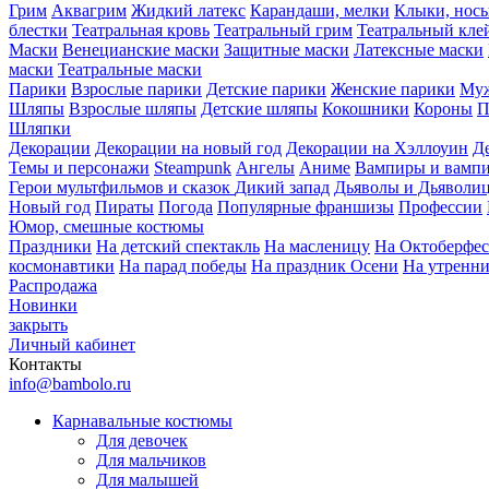
Грим
Аквагрим
Жидкий латекс
Карандаши, мелки
Клыки, нос
блестки
Театральная кровь
Театральный грим
Театральный кле
Маски
Венецианские маски
Защитные маски
Латексные маски
маски
Театральные маски
Парики
Взрослые парики
Детские парики
Женские парики
Муж
Шляпы
Взрослые шляпы
Детские шляпы
Кокошники
Короны
П
Шляпки
Декорации
Декорации на новый год
Декорации на Хэллоуин
Д
Темы и персонажи
Steampunk
Ангелы
Аниме
Вампиры и вамп
Герои мультфильмов и сказок
Дикий запад
Дьяволы и Дьяволи
Новый год
Пираты
Погода
Популярные франшизы
Профессии
Юмор, смешные костюмы
Праздники
На детский спектакль
На масленицу
На Октоберфес
космонавтики
На парад победы
На праздник Осени
На утренн
Распродажа
Новинки
закрыть
Личный кабинет
Контакты
info@bambolo.ru
Карнавальные костюмы
Для девочек
Для мальчиков
Для малышей