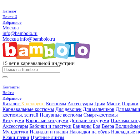
Каталог
0
Поиск
Избранное
Москва
info@bambolo.ru
Москва
info@bambolo.ru
15 лет в карнавальной индустрии
Контакты
Войти
Избранное
Каталог
Хэлллоуин
Костюмы
Аксессуары
Грим
Маски
Парики
Карнавальные костюмы
Для девочек
Для мальчиков
Для малыш
костюмы, зентай
Надувные костюмы
Смарт-костюмы
Кигуруми
Взрослые кигуруми
Детские кигуруми
Пижамы киг
Аксессуары
Бабочки и галстуки
Банданы
Боа
Веера
Волшебные
Мундштуки
Накидки и плащи
Накладки на обувь
Накладные н
Юбки-пачки
Цветные линзы