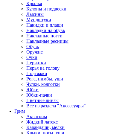
Крылья
Кулоны и подвески
Лысины
Мундштуки
Накидки и плащи
Накладки на обувь
Накладные ногти
Накладные ресницы
Обувь
Оружие
Очки
Перчатки
Перья на голову
Подтяжки
Рога, нимбы, уши
Чулки, колготки
Юбки
Юбки-пачки
Цветные линзы
Все из раздела "Аксессуары"
Грим
Аквагрим
Жидкий латекс
Карандаши, мелки
Клыки, носы, уши