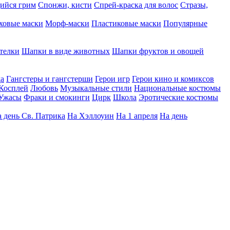
ийся грим
Спонжи, кисти
Спрей-краска для волос
Стразы,
ховые маски
Морф-маски
Пластиковые маски
Популярные
телки
Шапки в виде животных
Шапки фруктов и овощей
да
Гангстеры и гангстерши
Герои игр
Герои кино и комиксов
Косплей
Любовь
Музыкальные стили
Национальные костюмы
Ужасы
Фраки и смокинги
Цирк
Школа
Эротические костюмы
 день Св. Патрика
На Хэллоуин
На 1 апреля
На день