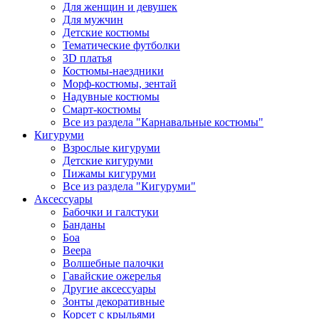
Для женщин и девушек
Для мужчин
Детские костюмы
Тематические футболки
3D платья
Костюмы-наездники
Морф-костюмы, зентай
Надувные костюмы
Смарт-костюмы
Все из раздела "Карнавальные костюмы"
Кигуруми
Взрослые кигуруми
Детские кигуруми
Пижамы кигуруми
Все из раздела "Кигуруми"
Аксессуары
Бабочки и галстуки
Банданы
Боа
Веера
Волшебные палочки
Гавайские ожерелья
Другие аксессуары
Зонты декоративные
Корсет с крыльями