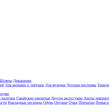
Шляпы
Декорации
ей
Для женщин и девушек
Для мужчин
Детские костюмы
Темати
уруми
 палочки
Гавайские ожерелья
Другие аксессуары
Зонты декорат
огти
Накладные ресницы
Обувь
Оружие
Очки
Перчатки
Перья н