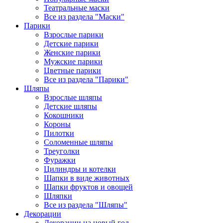
Театральные маски
Все из раздела "Маски"
Парики
Взрослые парики
Детские парики
Женские парики
Мужские парики
Цветные парики
Все из раздела "Парики"
Шляпы
Взрослые шляпы
Детские шляпы
Кокошники
Короны
Пилотки
Соломенные шляпы
Треуголки
Фуражки
Цилиндры и котелки
Шапки в виде животных
Шапки фруктов и овощей
Шляпки
Все из раздела "Шляпы"
Декорации
Декорации на новый год