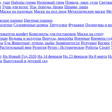
ы, уши
Наборы грима
Неоновый грим
Помада, лаки, гели
Светящ
й
Тушь для волос
Усы, бороды, брови
Шрамы, раны
Маски на палочках
Маски на пол лица
Металлические маски
Ме
ские парики
Цветные парики
илотки
Соломенные шляпы
Треуголки
Фуражки
Цилиндры и ко
ержатели конфет
Комплекты для постановок
Маски на стену
ирши
Ведьмы и колдуны
Вирусы, микробы
Военные
Времена го
цы
Еда
Животные, птицы, рыбы
Знаменитости
Игрушки
Космос
Растительный мир
Религия
Ретро / Исторические
Роботы
Спорт
т
На Новый Год 2026
На 14 февраля
На 23 февраля
На 8 марта
На
ик
Выпускной в детский сад