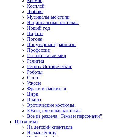
Космос
Косплей
Любовь
Музыкальные стили
Национальные костюмы
Новый год
Пираты
Погода
Популярные франшизы
Профессии
Растительный мир
Религия
Ретро / Исторические
Роботы
Спорт
Ужасы
Фраки и смокинги
Цирк
Школа
Эротические костюмы
Юмор, смешные костюмы
Все из раздела "Темы и персонажи"
Праздники
На детский спектакль
На масленицу