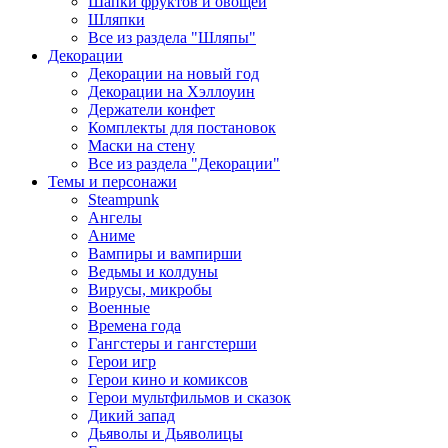
Шапки фруктов и овощей
Шляпки
Все из раздела "Шляпы"
Декорации
Декорации на новый год
Декорации на Хэллоуин
Держатели конфет
Комплекты для постановок
Маски на стену
Все из раздела "Декорации"
Темы и персонажи
Steampunk
Ангелы
Аниме
Вампиры и вампирши
Ведьмы и колдуны
Вирусы, микробы
Военные
Времена года
Гангстеры и гангстерши
Герои игр
Герои кино и комиксов
Герои мультфильмов и сказок
Дикий запад
Дьяволы и Дьяволицы