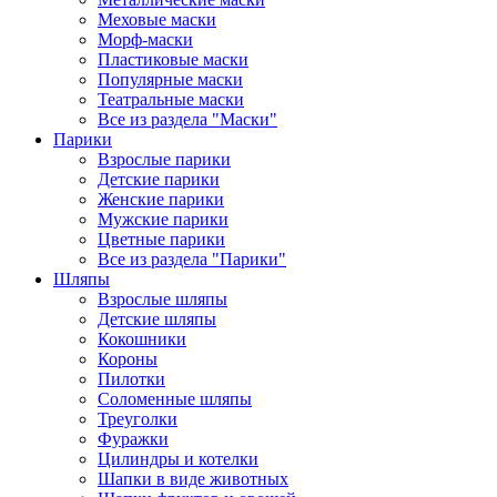
Меховые маски
Морф-маски
Пластиковые маски
Популярные маски
Театральные маски
Все из раздела "Маски"
Парики
Взрослые парики
Детские парики
Женские парики
Мужские парики
Цветные парики
Все из раздела "Парики"
Шляпы
Взрослые шляпы
Детские шляпы
Кокошники
Короны
Пилотки
Соломенные шляпы
Треуголки
Фуражки
Цилиндры и котелки
Шапки в виде животных