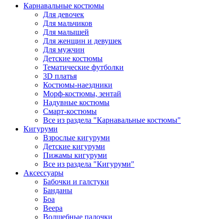
Карнавальные костюмы
Для девочек
Для мальчиков
Для малышей
Для женщин и девушек
Для мужчин
Детские костюмы
Тематические футболки
3D платья
Костюмы-наездники
Морф-костюмы, зентай
Надувные костюмы
Смарт-костюмы
Все из раздела "Карнавальные костюмы"
Кигуруми
Взрослые кигуруми
Детские кигуруми
Пижамы кигуруми
Все из раздела "Кигуруми"
Аксессуары
Бабочки и галстуки
Банданы
Боа
Веера
Волшебные палочки