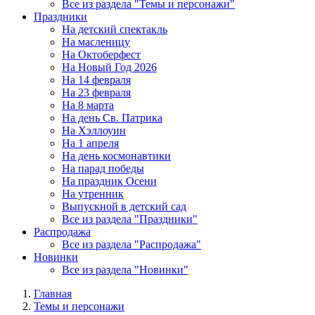
Все из раздела "Темы и персонажи"
Праздники
На детский спектакль
На масленицу
На Октоберфест
На Новый Год 2026
На 14 февраля
На 23 февраля
На 8 марта
На день Св. Патрика
На Хэллоуин
На 1 апреля
На день космонавтики
На парад победы
На праздник Осени
На утренник
Выпускной в детский сад
Все из раздела "Праздники"
Распродажа
Все из раздела "Распродажа"
Новинки
Все из раздела "Новинки"
Главная
Темы и персонажи