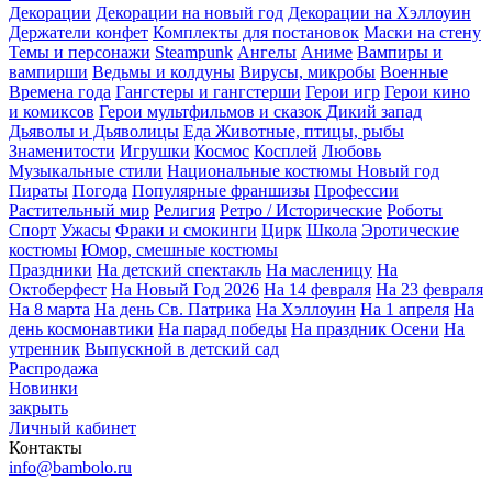
Декорации
Декорации на новый год
Декорации на Хэллоуин
Держатели конфет
Комплекты для постановок
Маски на стену
Темы и персонажи
Steampunk
Ангелы
Аниме
Вампиры и
вампирши
Ведьмы и колдуны
Вирусы, микробы
Военные
Времена года
Гангстеры и гангстерши
Герои игр
Герои кино
и комиксов
Герои мультфильмов и сказок
Дикий запад
Дьяволы и Дьяволицы
Еда
Животные, птицы, рыбы
Знаменитости
Игрушки
Космос
Косплей
Любовь
Музыкальные стили
Национальные костюмы
Новый год
Пираты
Погода
Популярные франшизы
Профессии
Растительный мир
Религия
Ретро / Исторические
Роботы
Спорт
Ужасы
Фраки и смокинги
Цирк
Школа
Эротические
костюмы
Юмор, смешные костюмы
Праздники
На детский спектакль
На масленицу
На
Октоберфест
На Новый Год 2026
На 14 февраля
На 23 февраля
На 8 марта
На день Св. Патрика
На Хэллоуин
На 1 апреля
На
день космонавтики
На парад победы
На праздник Осени
На
утренник
Выпускной в детский сад
Распродажа
Новинки
закрыть
Личный кабинет
Контакты
info@bambolo.ru