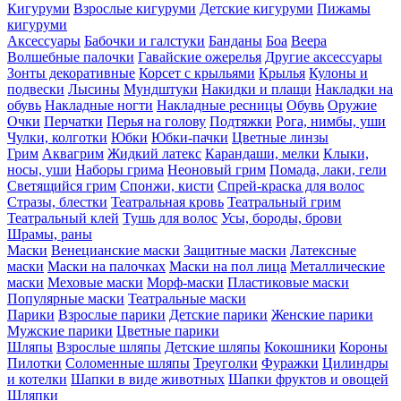
Кигуруми
Взрослые кигуруми
Детские кигуруми
Пижамы
кигуруми
Аксессуары
Бабочки и галстуки
Банданы
Боа
Веера
Волшебные палочки
Гавайские ожерелья
Другие аксессуары
Зонты декоративные
Корсет с крыльями
Крылья
Кулоны и
подвески
Лысины
Мундштуки
Накидки и плащи
Накладки на
обувь
Накладные ногти
Накладные ресницы
Обувь
Оружие
Очки
Перчатки
Перья на голову
Подтяжки
Рога, нимбы, уши
Чулки, колготки
Юбки
Юбки-пачки
Цветные линзы
Грим
Аквагрим
Жидкий латекс
Карандаши, мелки
Клыки,
носы, уши
Наборы грима
Неоновый грим
Помада, лаки, гели
Светящийся грим
Спонжи, кисти
Спрей-краска для волос
Стразы, блестки
Театральная кровь
Театральный грим
Театральный клей
Тушь для волос
Усы, бороды, брови
Шрамы, раны
Маски
Венецианские маски
Защитные маски
Латексные
маски
Маски на палочках
Маски на пол лица
Металлические
маски
Меховые маски
Морф-маски
Пластиковые маски
Популярные маски
Театральные маски
Парики
Взрослые парики
Детские парики
Женские парики
Мужские парики
Цветные парики
Шляпы
Взрослые шляпы
Детские шляпы
Кокошники
Короны
Пилотки
Соломенные шляпы
Треуголки
Фуражки
Цилиндры
и котелки
Шапки в виде животных
Шапки фруктов и овощей
Шляпки