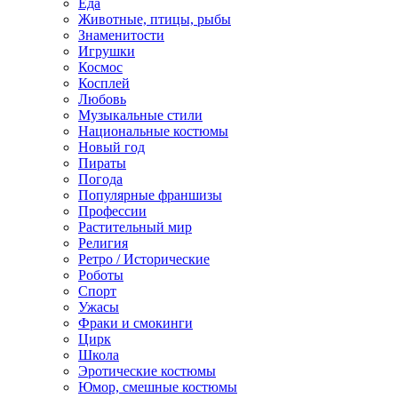
Еда
Животные, птицы, рыбы
Знаменитости
Игрушки
Космос
Косплей
Любовь
Музыкальные стили
Национальные костюмы
Новый год
Пираты
Погода
Популярные франшизы
Профессии
Растительный мир
Религия
Ретро / Исторические
Роботы
Спорт
Ужасы
Фраки и смокинги
Цирк
Школа
Эротические костюмы
Юмор, смешные костюмы