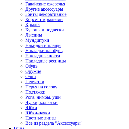
Гавайские ожерелья
Другие аксессуары
Зонты декоративные
Корсет с крыльями
Крылья
Кулоны и подвески
Лысины
Мундштуки
Накидки и плащи
Накладки на обувь
Накладные ногти
Накладные ресницы
Обувь
Оружие
Очки
Перчатки
Перья на голову
Подтяжки
Рога, нимбы, уши
Чулки, колготки
Юбки
Юбки-пачки
Цветные линзы
Все из раздела "Аксессуары"
Грим