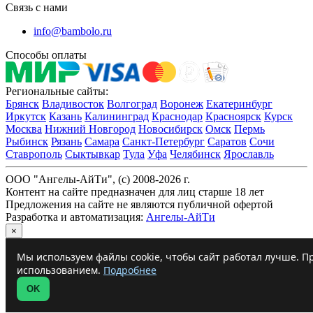
Связь с нами
info@bambolo.ru
Способы оплаты
Региональные сайты:
Брянск
Владивосток
Волгоград
Воронеж
Екатеринбург
Иркутск
Казань
Калининград
Краснодар
Красноярск
Курск
Москва
Нижний Новгород
Новосибирск
Омск
Пермь
Рыбинск
Рязань
Самара
Санкт-Петербург
Саратов
Сочи
Ставрополь
Сыктывкар
Тула
Уфа
Челябинск
Ярославль
ООО "Ангелы-АйТи", (c) 2008-2026 г.
Контент на сайте предназначен для лиц старше 18 лет
Предложения на сайте не являются публичной офертой
Разработка и автоматизация:
Ангелы-АйТи
×
Мы используем файлы cookie, чтобы сайт работал лучше. Пр
использованием.
Подробнее
OK