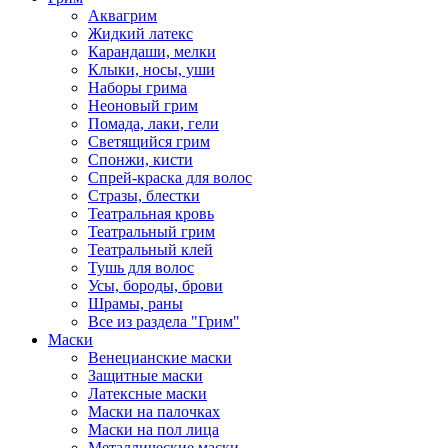
Аквагрим
Жидкий латекс
Карандаши, мелки
Клыки, носы, уши
Наборы грима
Неоновый грим
Помада, лаки, гели
Светящийся грим
Спонжи, кисти
Спрей-краска для волос
Стразы, блестки
Театральная кровь
Театральный грим
Театральный клей
Тушь для волос
Усы, бороды, брови
Шрамы, раны
Все из раздела "Грим"
Маски
Венецианские маски
Защитные маски
Латексные маски
Маски на палочках
Маски на пол лица
Металлические маски