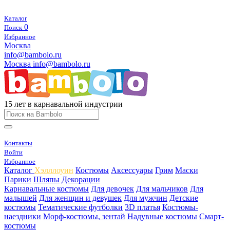
Каталог
0
Поиск
Избранное
Москва
info@bambolo.ru
Москва
info@bambolo.ru
15 лет в карнавальной индустрии
Контакты
Войти
Избранное
Каталог
Хэлллоуин
Костюмы
Аксессуары
Грим
Маски
Парики
Шляпы
Декорации
Карнавальные костюмы
Для девочек
Для мальчиков
Для
малышей
Для женщин и девушек
Для мужчин
Детские
костюмы
Тематические футболки
3D платья
Костюмы-
наездники
Морф-костюмы, зентай
Надувные костюмы
Смарт-
костюмы