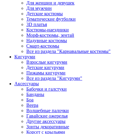
Для женщин и девушек
Для мужчин
Детские костюмы
Тематические футболки
3D платья
Костюмы-наездники
Морф-костюмы, зентай
Надувные костюмы
Смарт-костюмы
Все из раздела "Карнавальные костюмы"
Кигуруми
Взрослые кигуруми
Детские кигуруми
Пижамы кигуруми
Все из раздела "Кигуруми"
Аксессуары
Бабочки и галстуки
Банданы
Боа
Веера
Волшебные палочки
Гавайские ожерелья
Другие аксессуары
Зонты декоративные
Корсет с крыльями