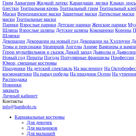
Грим
Аквагрим
Жидкий латекс
Карандаши, мелки
Клыки, нос
блестки
Театральная кровь
Театральный грим
Театральный кле
Маски
Венецианские маски
Защитные маски
Латексные маски
маски
Театральные маски
Парики
Взрослые парики
Детские парики
Женские парики
Муж
Шляпы
Взрослые шляпы
Детские шляпы
Кокошники
Короны
П
Шляпки
Декорации
Декорации на новый год
Декорации на Хэллоуин
Д
Темы и персонажи
Steampunk
Ангелы
Аниме
Вампиры и вамп
Герои мультфильмов и сказок
Дикий запад
Дьяволы и Дьяволи
Новый год
Пираты
Погода
Популярные франшизы
Профессии
Юмор, смешные костюмы
Праздники
На детский спектакль
На масленицу
На Октоберфес
космонавтики
На парад победы
На праздник Осени
На утренн
Распродажа
Новинки
закрыть
Личный кабинет
Контакты
info@bambolo.ru
Карнавальные костюмы
Для девочек
Для мальчиков
Для малышей