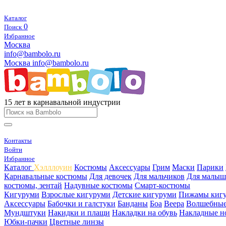
Каталог
0
Поиск
Избранное
Москва
info@bambolo.ru
Москва
info@bambolo.ru
15 лет в карнавальной индустрии
Контакты
Войти
Избранное
Каталог
Хэлллоуин
Костюмы
Аксессуары
Грим
Маски
Парики
Карнавальные костюмы
Для девочек
Для мальчиков
Для малыш
костюмы, зентай
Надувные костюмы
Смарт-костюмы
Кигуруми
Взрослые кигуруми
Детские кигуруми
Пижамы киг
Аксессуары
Бабочки и галстуки
Банданы
Боа
Веера
Волшебные
Мундштуки
Накидки и плащи
Накладки на обувь
Накладные н
Юбки-пачки
Цветные линзы