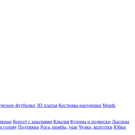
ческие футболки
3D платья
Костюмы-наездники
Морф-
ивные
Корсет с крыльями
Крылья
Кулоны и подвески
Лысины
а голову
Подтяжки
Рога, нимбы, уши
Чулки, колготки
Юбки