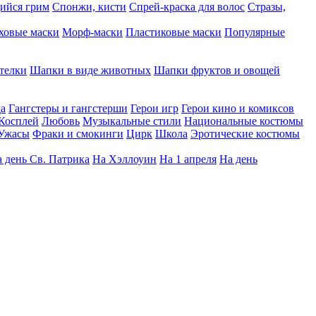
ийся грим
Спонжи, кисти
Спрей-краска для волос
Стразы,
ховые маски
Морф-маски
Пластиковые маски
Популярные
телки
Шапки в виде животных
Шапки фруктов и овощей
да
Гангстеры и гангстерши
Герои игр
Герои кино и комиксов
Косплей
Любовь
Музыкальные стили
Национальные костюмы
Ужасы
Фраки и смокинги
Цирк
Школа
Эротические костюмы
 день Св. Патрика
На Хэллоуин
На 1 апреля
На день