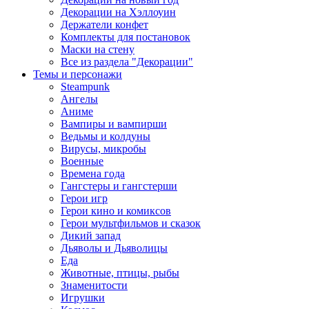
Декорации на Хэллоуин
Держатели конфет
Комплекты для постановок
Маски на стену
Все из раздела "Декорации"
Темы и персонажи
Steampunk
Ангелы
Аниме
Вампиры и вампирши
Ведьмы и колдуны
Вирусы, микробы
Военные
Времена года
Гангстеры и гангстерши
Герои игр
Герои кино и комиксов
Герои мультфильмов и сказок
Дикий запад
Дьяволы и Дьяволицы
Еда
Животные, птицы, рыбы
Знаменитости
Игрушки