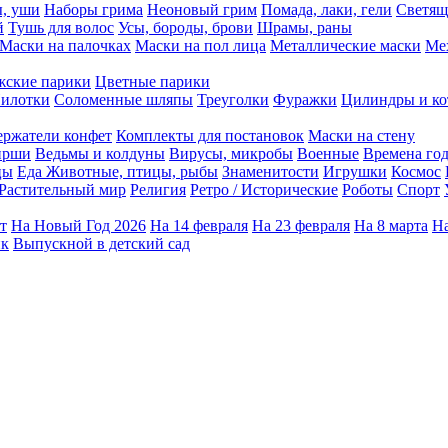
ы, уши
Наборы грима
Неоновый грим
Помада, лаки, гели
Светящ
й
Тушь для волос
Усы, бороды, брови
Шрамы, раны
Маски на палочках
Маски на пол лица
Металлические маски
Ме
ские парики
Цветные парики
илотки
Соломенные шляпы
Треуголки
Фуражки
Цилиндры и ко
ержатели конфет
Комплекты для постановок
Маски на стену
ирши
Ведьмы и колдуны
Вирусы, микробы
Военные
Времена го
цы
Еда
Животные, птицы, рыбы
Знаменитости
Игрушки
Космос
Растительный мир
Религия
Ретро / Исторические
Роботы
Спорт
т
На Новый Год 2026
На 14 февраля
На 23 февраля
На 8 марта
На
ик
Выпускной в детский сад