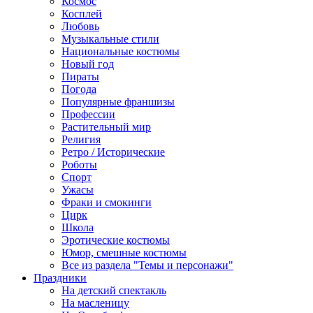
Космос
Косплей
Любовь
Музыкальные стили
Национальные костюмы
Новый год
Пираты
Погода
Популярные франшизы
Профессии
Растительный мир
Религия
Ретро / Исторические
Роботы
Спорт
Ужасы
Фраки и смокинги
Цирк
Школа
Эротические костюмы
Юмор, смешные костюмы
Все из раздела "Темы и персонажи"
Праздники
На детский спектакль
На масленицу