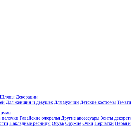
Шляпы
Декорации
ей
Для женщин и девушек
Для мужчин
Детские костюмы
Темати
уруми
 палочки
Гавайские ожерелья
Другие аксессуары
Зонты декорат
огти
Накладные ресницы
Обувь
Оружие
Очки
Перчатки
Перья н