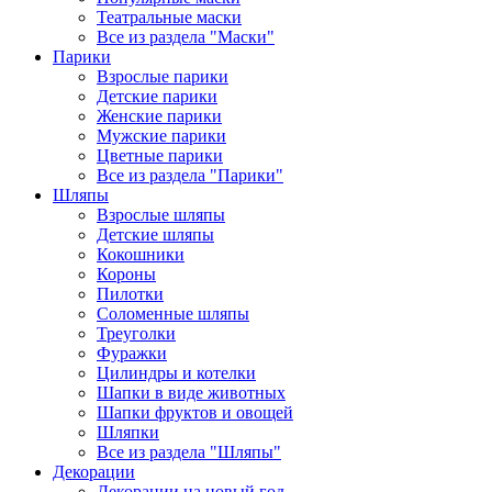
Театральные маски
Все из раздела "Маски"
Парики
Взрослые парики
Детские парики
Женские парики
Мужские парики
Цветные парики
Все из раздела "Парики"
Шляпы
Взрослые шляпы
Детские шляпы
Кокошники
Короны
Пилотки
Соломенные шляпы
Треуголки
Фуражки
Цилиндры и котелки
Шапки в виде животных
Шапки фруктов и овощей
Шляпки
Все из раздела "Шляпы"
Декорации
Декорации на новый год