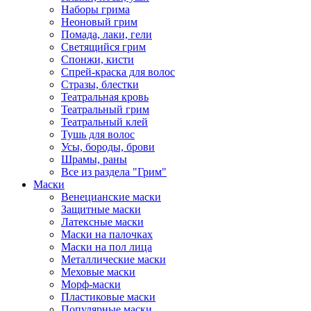
Наборы грима
Неоновый грим
Помада, лаки, гели
Светящийся грим
Спонжи, кисти
Спрей-краска для волос
Стразы, блестки
Театральная кровь
Театральный грим
Театральный клей
Тушь для волос
Усы, бороды, брови
Шрамы, раны
Все из раздела "Грим"
Маски
Венецианские маски
Защитные маски
Латексные маски
Маски на палочках
Маски на пол лица
Металлические маски
Меховые маски
Морф-маски
Пластиковые маски
Популярные маски