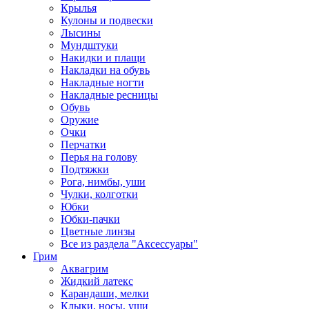
Крылья
Кулоны и подвески
Лысины
Мундштуки
Накидки и плащи
Накладки на обувь
Накладные ногти
Накладные ресницы
Обувь
Оружие
Очки
Перчатки
Перья на голову
Подтяжки
Рога, нимбы, уши
Чулки, колготки
Юбки
Юбки-пачки
Цветные линзы
Все из раздела "Аксессуары"
Грим
Аквагрим
Жидкий латекс
Карандаши, мелки
Клыки, носы, уши