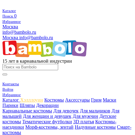
Каталог
0
Поиск
Избранное
Москва
info@bambolo.ru
Москва
info@bambolo.ru
15 лет в карнавальной индустрии
Контакты
Войти
Избранное
Каталог
Хэлллоуин
Костюмы
Аксессуары
Грим
Маски
Парики
Шляпы
Декорации
Карнавальные костюмы
Для девочек
Для мальчиков
Для
малышей
Для женщин и девушек
Для мужчин
Детские
костюмы
Тематические футболки
3D платья
Костюмы-
наездники
Морф-костюмы, зентай
Надувные костюмы
Смарт-
костюмы