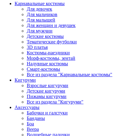
Карнавальные костюмы
Для девочек
Для мальчиков
Для малышей
Для женщин и девушек
Для мужчин
Детские костюмы
Тематические футболки
3D платья
Костюмы-наездники
Морф-костюмы, зентай
Надувные костюмы
Смарт-костюмы
Все из раздела "Карнавальные костюмы"
Кигуруми
Взрослые кигуруми
Детские кигуруми
Пижамы кигуруми
Все из раздела "Кигуруми"
Аксессуары
Бабочки и галстуки
Банданы
Боа
Веера
Волшебные палочки