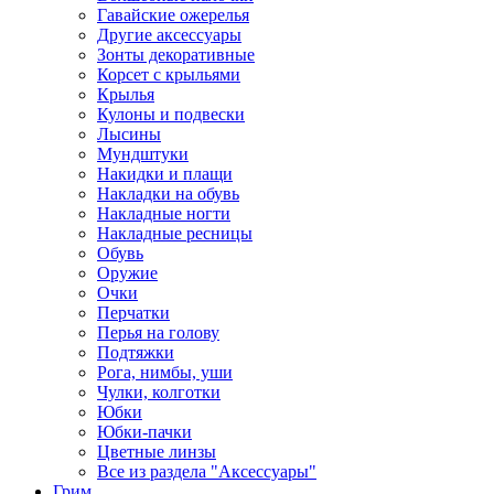
Гавайские ожерелья
Другие аксессуары
Зонты декоративные
Корсет с крыльями
Крылья
Кулоны и подвески
Лысины
Мундштуки
Накидки и плащи
Накладки на обувь
Накладные ногти
Накладные ресницы
Обувь
Оружие
Очки
Перчатки
Перья на голову
Подтяжки
Рога, нимбы, уши
Чулки, колготки
Юбки
Юбки-пачки
Цветные линзы
Все из раздела "Аксессуары"
Грим