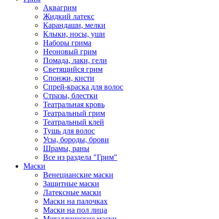
Аквагрим
Жидкий латекс
Карандаши, мелки
Клыки, носы, уши
Наборы грима
Неоновый грим
Помада, лаки, гели
Светящийся грим
Спонжи, кисти
Спрей-краска для волос
Стразы, блестки
Театральная кровь
Театральный грим
Театральный клей
Тушь для волос
Усы, бороды, брови
Шрамы, раны
Все из раздела "Грим"
Маски
Венецианские маски
Защитные маски
Латексные маски
Маски на палочках
Маски на пол лица
Металлические маски