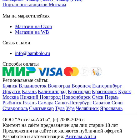
Портал поставщиков Москвы
Мы на маркетплейсах
Магазин на Ozon
Магазин на WB
Связь с нами
info@bambolo.ru
Способы оплаты
Региональные сайты:
Брянск
Владивосток
Волгоград
Воронеж
Екатеринбург
Иркутск
Казань
Калининград
Краснодар
Красноярск
Курск
Москва
Нижний Новгород
Новосибирск
Омск
Пермь
Рыбинск
Рязань
Самара
Санкт-Петербург
Саратов
Сочи
Ставрополь
Сыктывкар
Тула
Уфа
Челябинск
Ярославль
ООО "Ангелы-АйТи", (c) 2008-2026 г.
Контент на сайте предназначен для лиц старше 18 лет
Предложения на сайте не являются публичной офертой
Разработка и автоматизация:
Ангелы-АйТи