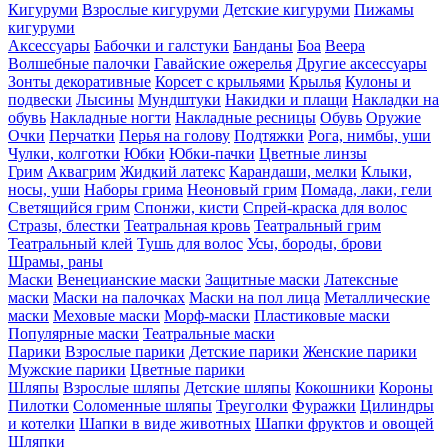
Кигуруми
Взрослые кигуруми
Детские кигуруми
Пижамы
кигуруми
Аксессуары
Бабочки и галстуки
Банданы
Боа
Веера
Волшебные палочки
Гавайские ожерелья
Другие аксессуары
Зонты декоративные
Корсет с крыльями
Крылья
Кулоны и
подвески
Лысины
Мундштуки
Накидки и плащи
Накладки на
обувь
Накладные ногти
Накладные ресницы
Обувь
Оружие
Очки
Перчатки
Перья на голову
Подтяжки
Рога, нимбы, уши
Чулки, колготки
Юбки
Юбки-пачки
Цветные линзы
Грим
Аквагрим
Жидкий латекс
Карандаши, мелки
Клыки,
носы, уши
Наборы грима
Неоновый грим
Помада, лаки, гели
Светящийся грим
Спонжи, кисти
Спрей-краска для волос
Стразы, блестки
Театральная кровь
Театральный грим
Театральный клей
Тушь для волос
Усы, бороды, брови
Шрамы, раны
Маски
Венецианские маски
Защитные маски
Латексные
маски
Маски на палочках
Маски на пол лица
Металлические
маски
Меховые маски
Морф-маски
Пластиковые маски
Популярные маски
Театральные маски
Парики
Взрослые парики
Детские парики
Женские парики
Мужские парики
Цветные парики
Шляпы
Взрослые шляпы
Детские шляпы
Кокошники
Короны
Пилотки
Соломенные шляпы
Треуголки
Фуражки
Цилиндры
и котелки
Шапки в виде животных
Шапки фруктов и овощей
Шляпки