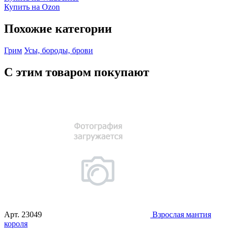
Купить на Ozon
Похожие категории
Грим
Усы, бороды, брови
С этим товаром покупают
Арт.
23049
Взрослая мантия
короля