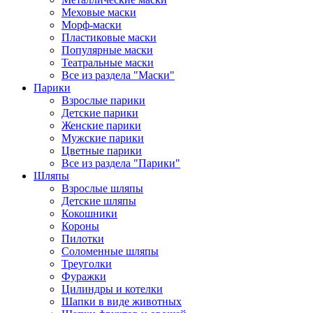
Меховые маски
Морф-маски
Пластиковые маски
Популярные маски
Театральные маски
Все из раздела "Маски"
Парики
Взрослые парики
Детские парики
Женские парики
Мужские парики
Цветные парики
Все из раздела "Парики"
Шляпы
Взрослые шляпы
Детские шляпы
Кокошники
Короны
Пилотки
Соломенные шляпы
Треуголки
Фуражки
Цилиндры и котелки
Шапки в виде животных