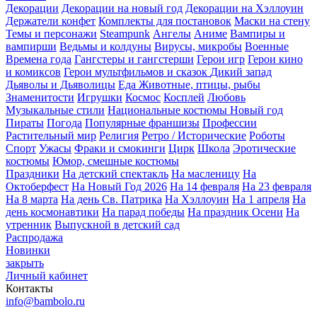
Декорации
Декорации на новый год
Декорации на Хэллоуин
Держатели конфет
Комплекты для постановок
Маски на стену
Темы и персонажи
Steampunk
Ангелы
Аниме
Вампиры и
вампирши
Ведьмы и колдуны
Вирусы, микробы
Военные
Времена года
Гангстеры и гангстерши
Герои игр
Герои кино
и комиксов
Герои мультфильмов и сказок
Дикий запад
Дьяволы и Дьяволицы
Еда
Животные, птицы, рыбы
Знаменитости
Игрушки
Космос
Косплей
Любовь
Музыкальные стили
Национальные костюмы
Новый год
Пираты
Погода
Популярные франшизы
Профессии
Растительный мир
Религия
Ретро / Исторические
Роботы
Спорт
Ужасы
Фраки и смокинги
Цирк
Школа
Эротические
костюмы
Юмор, смешные костюмы
Праздники
На детский спектакль
На масленицу
На
Октоберфест
На Новый Год 2026
На 14 февраля
На 23 февраля
На 8 марта
На день Св. Патрика
На Хэллоуин
На 1 апреля
На
день космонавтики
На парад победы
На праздник Осени
На
утренник
Выпускной в детский сад
Распродажа
Новинки
закрыть
Личный кабинет
Контакты
info@bambolo.ru