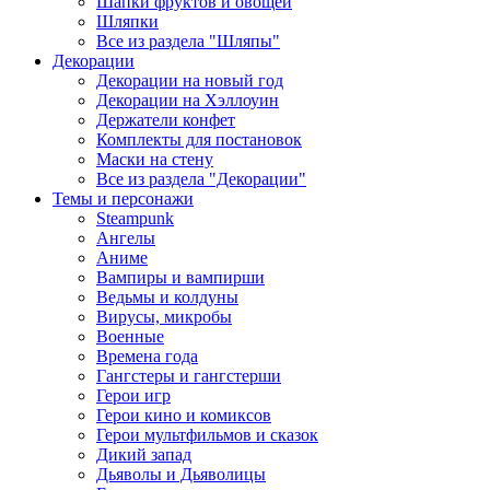
Шапки фруктов и овощей
Шляпки
Все из раздела "Шляпы"
Декорации
Декорации на новый год
Декорации на Хэллоуин
Держатели конфет
Комплекты для постановок
Маски на стену
Все из раздела "Декорации"
Темы и персонажи
Steampunk
Ангелы
Аниме
Вампиры и вампирши
Ведьмы и колдуны
Вирусы, микробы
Военные
Времена года
Гангстеры и гангстерши
Герои игр
Герои кино и комиксов
Герои мультфильмов и сказок
Дикий запад
Дьяволы и Дьяволицы