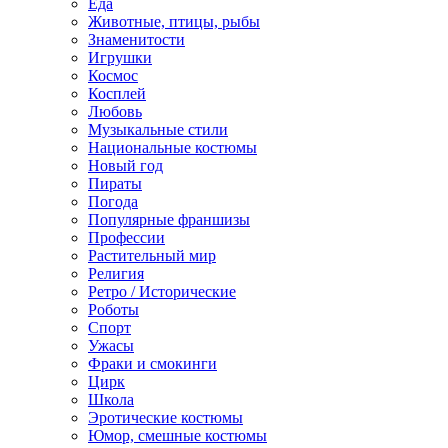
Еда
Животные, птицы, рыбы
Знаменитости
Игрушки
Космос
Косплей
Любовь
Музыкальные стили
Национальные костюмы
Новый год
Пираты
Погода
Популярные франшизы
Профессии
Растительный мир
Религия
Ретро / Исторические
Роботы
Спорт
Ужасы
Фраки и смокинги
Цирк
Школа
Эротические костюмы
Юмор, смешные костюмы