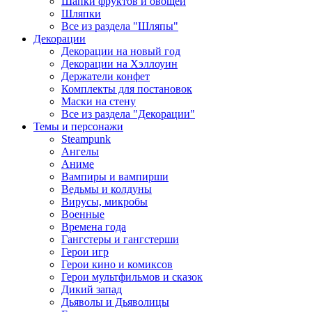
Шапки фруктов и овощей
Шляпки
Все из раздела "Шляпы"
Декорации
Декорации на новый год
Декорации на Хэллоуин
Держатели конфет
Комплекты для постановок
Маски на стену
Все из раздела "Декорации"
Темы и персонажи
Steampunk
Ангелы
Аниме
Вампиры и вампирши
Ведьмы и колдуны
Вирусы, микробы
Военные
Времена года
Гангстеры и гангстерши
Герои игр
Герои кино и комиксов
Герои мультфильмов и сказок
Дикий запад
Дьяволы и Дьяволицы