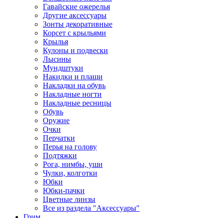
Гавайские ожерелья
Другие аксессуары
Зонты декоративные
Корсет с крыльями
Крылья
Кулоны и подвески
Лысины
Мундштуки
Накидки и плащи
Накладки на обувь
Накладные ногти
Накладные ресницы
Обувь
Оружие
Очки
Перчатки
Перья на голову
Подтяжки
Рога, нимбы, уши
Чулки, колготки
Юбки
Юбки-пачки
Цветные линзы
Все из раздела "Аксессуары"
Грим