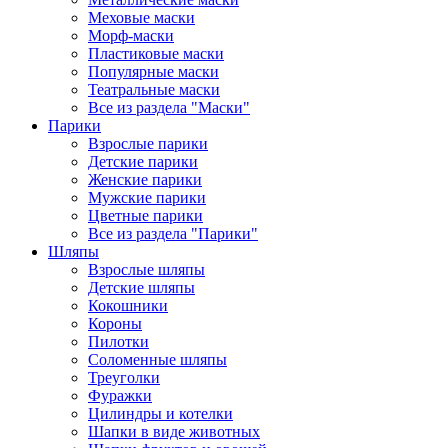
Меховые маски
Морф-маски
Пластиковые маски
Популярные маски
Театральные маски
Все из раздела "Маски"
Парики
Взрослые парики
Детские парики
Женские парики
Мужские парики
Цветные парики
Все из раздела "Парики"
Шляпы
Взрослые шляпы
Детские шляпы
Кокошники
Короны
Пилотки
Соломенные шляпы
Треуголки
Фуражки
Цилиндры и котелки
Шапки в виде животных