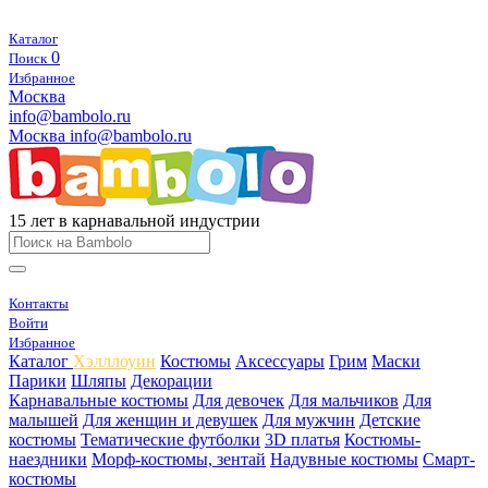
Каталог
0
Поиск
Избранное
Москва
info@bambolo.ru
Москва
info@bambolo.ru
15 лет в карнавальной индустрии
Контакты
Войти
Избранное
Каталог
Хэлллоуин
Костюмы
Аксессуары
Грим
Маски
Парики
Шляпы
Декорации
Карнавальные костюмы
Для девочек
Для мальчиков
Для
малышей
Для женщин и девушек
Для мужчин
Детские
костюмы
Тематические футболки
3D платья
Костюмы-
наездники
Морф-костюмы, зентай
Надувные костюмы
Смарт-
костюмы