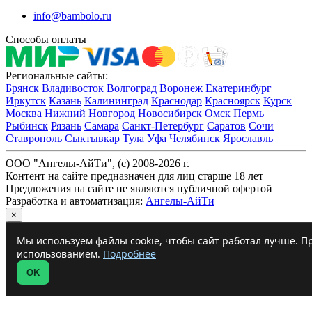
info@bambolo.ru
Способы оплаты
Региональные сайты:
Брянск
Владивосток
Волгоград
Воронеж
Екатеринбург
Иркутск
Казань
Калининград
Краснодар
Красноярск
Курск
Москва
Нижний Новгород
Новосибирск
Омск
Пермь
Рыбинск
Рязань
Самара
Санкт-Петербург
Саратов
Сочи
Ставрополь
Сыктывкар
Тула
Уфа
Челябинск
Ярославль
ООО "Ангелы-АйТи", (c) 2008-2026 г.
Контент на сайте предназначен для лиц старше 18 лет
Предложения на сайте не являются публичной офертой
Разработка и автоматизация:
Ангелы-АйТи
×
Мы используем файлы cookie, чтобы сайт работал лучше. Пр
использованием.
Подробнее
OK