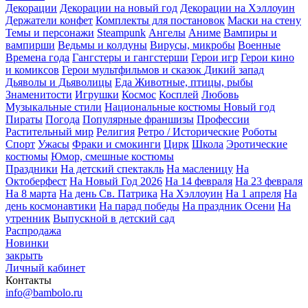
Декорации
Декорации на новый год
Декорации на Хэллоуин
Держатели конфет
Комплекты для постановок
Маски на стену
Темы и персонажи
Steampunk
Ангелы
Аниме
Вампиры и
вампирши
Ведьмы и колдуны
Вирусы, микробы
Военные
Времена года
Гангстеры и гангстерши
Герои игр
Герои кино
и комиксов
Герои мультфильмов и сказок
Дикий запад
Дьяволы и Дьяволицы
Еда
Животные, птицы, рыбы
Знаменитости
Игрушки
Космос
Косплей
Любовь
Музыкальные стили
Национальные костюмы
Новый год
Пираты
Погода
Популярные франшизы
Профессии
Растительный мир
Религия
Ретро / Исторические
Роботы
Спорт
Ужасы
Фраки и смокинги
Цирк
Школа
Эротические
костюмы
Юмор, смешные костюмы
Праздники
На детский спектакль
На масленицу
На
Октоберфест
На Новый Год 2026
На 14 февраля
На 23 февраля
На 8 марта
На день Св. Патрика
На Хэллоуин
На 1 апреля
На
день космонавтики
На парад победы
На праздник Осени
На
утренник
Выпускной в детский сад
Распродажа
Новинки
закрыть
Личный кабинет
Контакты
info@bambolo.ru