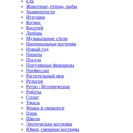
Еда
Животные, птицы, рыбы
Знаменитости
Игрушки
Космос
Косплей
Любовь
Музыкальные стили
Национальные костюмы
Новый год
Пираты
Погода
Популярные франшизы
Профессии
Растительный мир
Религия
Ретро / Исторические
Роботы
Спорт
Ужасы
Фраки и смокинги
Цирк
Школа
Эротические костюмы
Юмор, смешные костюмы