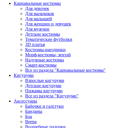
Карнавальные костюмы
Для девочек
Для мальчиков
Для малышей
Для женщин и девушек
Для мужчин
Детские костюмы
Тематические футболки
3D платья
Костюмы-наездники
Морф-костюмы, зентай
Надувные костюмы
Смарт-костюмы
Все из раздела "Карнавальные костюмы"
Кигуруми
Взрослые кигуруми
Детские кигуруми
Пижамы кигуруми
Все из раздела "Кигуруми"
Аксессуары
Бабочки и галстуки
Банданы
Боа
Веера
Волшебные палочки