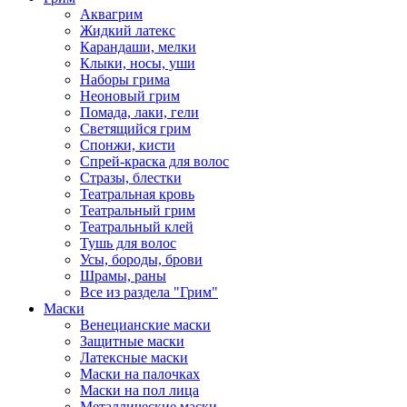
Аквагрим
Жидкий латекс
Карандаши, мелки
Клыки, носы, уши
Наборы грима
Неоновый грим
Помада, лаки, гели
Светящийся грим
Спонжи, кисти
Спрей-краска для волос
Стразы, блестки
Театральная кровь
Театральный грим
Театральный клей
Тушь для волос
Усы, бороды, брови
Шрамы, раны
Все из раздела "Грим"
Маски
Венецианские маски
Защитные маски
Латексные маски
Маски на палочках
Маски на пол лица
Металлические маски