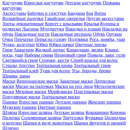
Кигуруми
Взрослые кигуруми
Детские кигуруми
Пижамы
кигуруми
Аксессуары
Бабочки и галстуки
Банданы
Боа
Веера
Волшебные палочки
Гавайские ожерелья
Другие аксессуары
Зонты декоративные
Корсет с крыльями
Крылья
Кулоны и
подвески
Лысины
Мундштуки
Накидки и плащи
Накладки на
обувь
Накладные ногти
Накладные ресницы
Обувь
Оружие
Очки
Перчатки
Перья на голову
Подтяжки
Рога, нимбы, уши
Чулки, колготки
Юбки
Юбки-пачки
Цветные линзы
Грим
Аквагрим
Жидкий латекс
Карандаши, мелки
Клыки,
носы, уши
Наборы грима
Неоновый грим
Помада, лаки, гели
Светящийся грим
Спонжи, кисти
Спрей-краска для волос
Стразы, блестки
Театральная кровь
Театральный грим
Театральный клей
Тушь для волос
Усы, бороды, брови
Шрамы, раны
Маски
Венецианские маски
Защитные маски
Латексные
маски
Маски на палочках
Маски на пол лица
Металлические
маски
Меховые маски
Морф-маски
Пластиковые маски
Популярные маски
Театральные маски
Парики
Взрослые парики
Детские парики
Женские парики
Мужские парики
Цветные парики
Шляпы
Взрослые шляпы
Детские шляпы
Кокошники
Короны
Пилотки
Соломенные шляпы
Треуголки
Фуражки
Цилиндры
и котелки
Шапки в виде животных
Шапки фруктов и овощей
Шляпки